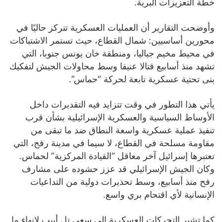
خطة التعزيزات البرية.
وأوضحت التقارير أن العمليات العسكرية تتركز حاليًا في
محورين أساسيين: شمال القطاع، حيث تستمر الاشتباكات
في محيط مخيم جباليا، ومنطقة خان يونس جنوبا، التي
تشهد منذ أسابيع قتالا عنيفا وسط محاولات الجيش لتفكيك
بنى تحتية عسكرية تابعة لحركة “حماس”.
يأتي هذا التطور في وقت تتزايد فيه التقديرات داخل
الأوساط السياسية والعسكرية الإسرائيلية بشأن قرب
تنفيذ عملية عسكرية واسعة النطاق ضد ما تبقى من
مقاومة مسلحة في القطاع، لا سيما في مدينة رفح، التي
تعتبرها إسرائيل آخر معاقل “القيادة المركزية” لحماس.
وكان الجيش الإسرائيلي قد عزز حشوده على مشارف
رفح منذ أسابيع، وسط تحذيرات دولية من التداعيات
الإنسانية لأي اقتحام بري واسع.
كما تشير التحركات العسكرية إلى سعي تل أبيب لإنهاء ما