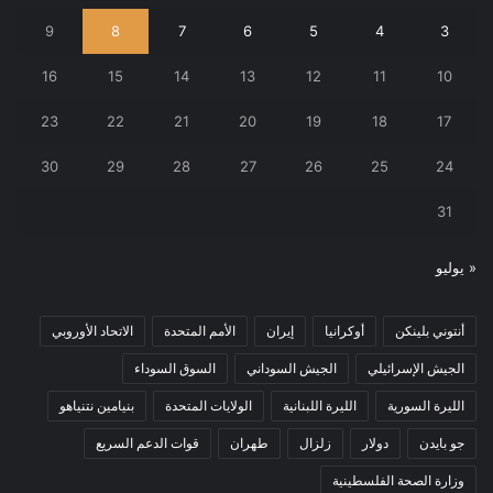
9
8
7
6
5
4
3
16
15
14
13
12
11
10
23
22
21
20
19
18
17
30
29
28
27
26
25
24
31
« يوليو
أنتوني بلينكن
أوكرانيا
إيران
الأمم المتحدة
الاتحاد الأوروبي
الجيش الإسرائيلي
الجيش السوداني
السوق السوداء
الليرة السورية
الليرة اللبنانية
الولايات المتحدة
بنيامين نتنياهو
جو بايدن
دولار
زلزال
طهران
قوات الدعم السريع
وزارة الصحة الفلسطينية