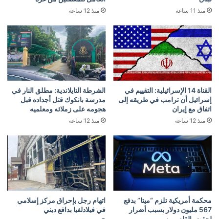
منذ 11 ساعة
منذ 12 ساعة
القناة 14 الإسرائيلية: التقييم في
الشرطة التايلاندية: مطلق النار في
إسرائيل أن ترامب في طريقه إلى
مدرسة بانكوك قتل أجداده قبل
اتفاق مع إيران
هجومه على زملائه ومعلميه
منذ 12 ساعة
منذ 12 ساعة
محكمة أمريكية تلزم “ميتا” بدفع
اتهام رجل بإحراق مركز إسلامي
567 مليون دولار بسبب أضرار
في فيلادلفيا بدافع ديني
لحقت بالقاصرين