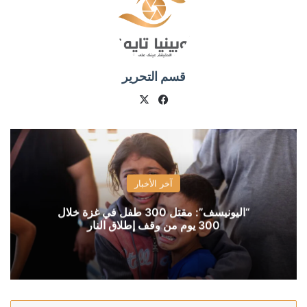
قسم التحرير
X
فيسبوك
آخر الأخبار
“اليونيسف”: مقتل 300 طفل في غزة خلال
300 يوم من وقف إطلاق النار