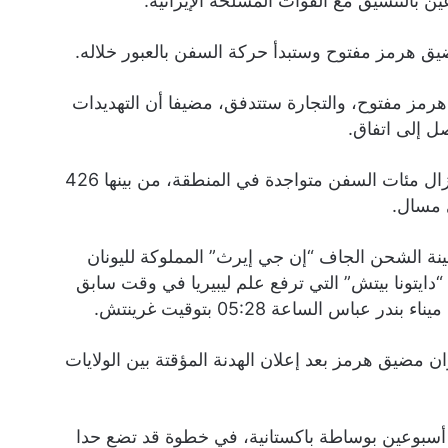
 بالتنسيق مع القوات المسلحة الإيرانية.
ق هرمز مفتوح وستبدأ حركة السفن بالعبور خلاله.
ز مفتوح، والتجارة ستتدفق، مضيفا أن التهديدات
ل إلى اتفاق.
وبحسب بيانات منصة “مارين ترافيك” (MarineTraffic)، لا تزال مئات السفن متواجدة في المنطقة، من بينها 426
ة الشحن الجاف “إن جي إيرث” المملوكة لليونان
رت السفينة “دايتونا بيتش” التي ترفع علم ليبيريا في وقت سابق
ن مضيق هرمز بعد إعلان الهدنة المؤقتة بين الولايات
دة أسبوعين بوساطة باكستانية، في خطوة قد تضع حدا