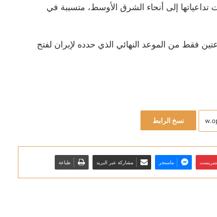
اعياتها إلى ​أنحاء ⁠الشرق الأوسط، متسببة في
ين فقط ​من الموعد النهائي الذي حدده لإيران لفتح
نسخ الرابط
نتيريست
ماسنجر
مشاركة عبر البريد
طباعة