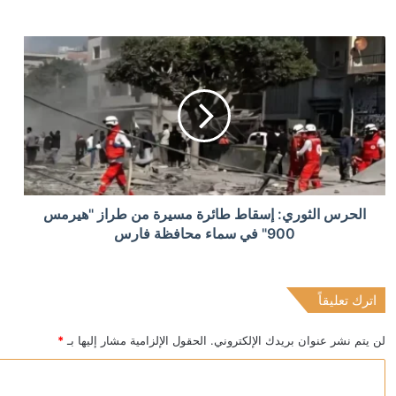
منذ 9 ساعات
رئيس الشاباك: موافقة حماس على نزع السلاح “خدعة” 
منذ 9 ساعات
الكويت تخصص 2.5 مليون دولار لدعم الاستجابة الإنسانية في سوريا
منذ 10 ساعات
الحرس الثوري: إسقاط طائرة مسيرة من طراز "هيرمس
ترامب يحذر: قد أكون آخر رئيس جمهوري
900" في سماء محافظة فارس
اترك تعليقاً
منذ 10 ساعات
“بوليتيكو”: نتائج الانتخابات في شرق ألمانيا قد تحسم مس
لن يتم نشر عنوان بريدك الإلكتروني.
الحقول الإلزامية مشار إليها بـ
*
ا