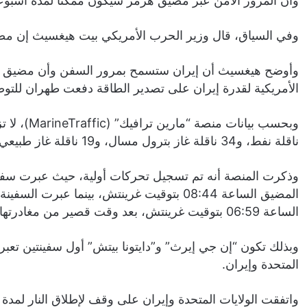
وأن المرور الآمن عبر مضيق هرمز سيكون ممكنا لمدة أسبوعين
وفي السياق، قال وزير الحرب الأمريكي بيت هيغسيث إن مضي
وأوضح هيغسيث أن إيران ستسمح بمرور السفن وأن مضيق هرم
الأمريكية لقدرة إيران على تصدير الطاقة دفعت طهران للتوص
ناقلة نفط، و34 ناقلة غاز بترول مسال، و19 ناقلة غاز طبيعي مسال.
وذكرت المنصة أنه تم تسجيل تحركات أولية، حيث عبرت سفين
المضيق الساعة 08:44 بتوقيت غرينتش، بينما عب
الساعة 06:59 بتوقيت غرينتش، بعد وقت قصير من مغادرتها ميناء بندر عباس الساعة 05:28 بتوقيت غرينتش.
وبذلك تكون “إن جي إيرث” و”دايتونا بيتش” أول سفينتين تعبرا
المتحدة وإيران.
واتفقت الولايات المتحدة ​وإيران على وقف ​لإطلاق النار ⁠لم