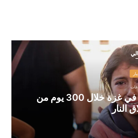
الي
بار
“اليونيسف”: مقتل 300 طفل في غزة خلال 300 يوم من
 النار