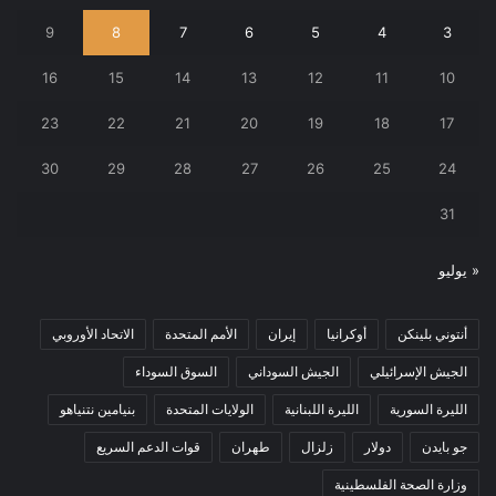
9
8
7
6
5
4
3
16
15
14
13
12
11
10
23
22
21
20
19
18
17
30
29
28
27
26
25
24
31
« يوليو
أنتوني بلينكن
أوكرانيا
إيران
الأمم المتحدة
الاتحاد الأوروبي
الجيش الإسرائيلي
الجيش السوداني
السوق السوداء
الليرة السورية
الليرة اللبنانية
الولايات المتحدة
بنيامين نتنياهو
جو بايدن
دولار
زلزال
طهران
قوات الدعم السريع
وزارة الصحة الفلسطينية