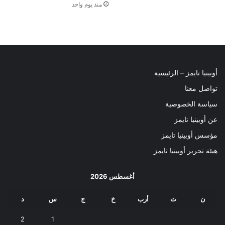
منذ يوم واحد
أوبينيا تايمز – الرئيسية
تواصل معنا
سياسة الخصوصية
عن أوبينيا تايمز
مؤسس أوبينيا تايمز
هيئة تحرير أوبينيا تايمز
أغسطس 2026
ن
ث
أرب
خ
ج
س
د
2
1