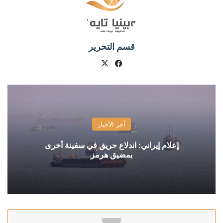
قسم التحرير
X
فيسبوك
آخر الأخبار
إعلام إيراني: اندلاع حريق في سفينة أخرى
بمضيق هرمز