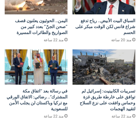
السباق البيت الأبيض.. رياح تدفع
اليمن.. الحوثيون يعلنون قصف
شراع فانس لكن الوقت مبكر على
“صحن الجنّ” بعدد كبير من
الحسم
الصواريخ والطائرات المسيرة
منذ 20 ساعة
منذ 22 ساعة
تسريبات الكابينيت: إسرائيل لم
في رسالة بعد “اتفاق مكة
توافق على خارطة طريق غزة
المشترك”.. رضائي: الاتفاق الورقي
وحماس وافقت على نزع السلاح
مع تركيا وباكستان لن يجلب الأمن
لتقييد الهجمات
للسعودية
منذ 22 ساعة
منذ 22 ساعة