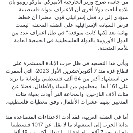
من جانبه، صرح وزير الخارجية الأميركي ماركو روبيو بأن
بلاده أبلغت دولا أخرى أن الاعتراف بدولة فلسطينية
سيؤدي إلى رد فعل إسرائيلي قوي، معتبرا أن خطط
فرض السيادة الإسرائيلية على الضفة المحتلة “ليست
نهائية بعد لكنها كانت متوقعة” في ظل اعتراف عدد من
الدول الأوروبية بالدولة الفلسطينية في الجمعية العامة
للأمم المتحدة.
ويأتي هذا التصعيد في ظل حرب الإبادة المستمرة على
قطاع غزة منذ 7 أكتوبر/تشرين الأول 2023، التي أسفرت
عن استشهاد أكثر من 64 ألف فلسطيني وإصابة ما يزيد
على 161 ألفا، معظمهم من النساء والأطفال، فضلا عن
مئات آلاف النازحين، والمجاعة التي أودت بحياة مئات
المدنيين بينهم عشرات الأطفال، وفق معطيات فلسطينية.
أما في الضفة الغربية، فقد أدت الاعتداءات المتصاعدة منذ
بداية الحرب إلى استشهاد ما لا يقل عن 1017 فلسطينيا
وإصابة نحو 7 آلاف، إضافة إلى اعتقال أكثر من 18 ألفا