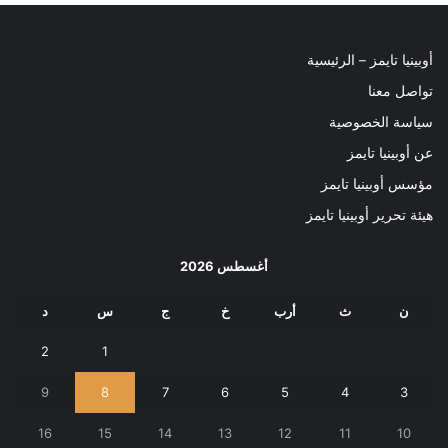
أوبينيا تايمز – الرئيسية
تواصل معنا
سياسة الخصوصية
عن أوبينيا تايمز
مؤسس أوبينيا تايمز
هيئة تحرير أوبينيا تايمز
أغسطس 2026
ن
ث
أرب
خ
ج
س
د
2
1
9
8
7
6
5
4
3
16
15
14
13
12
11
10