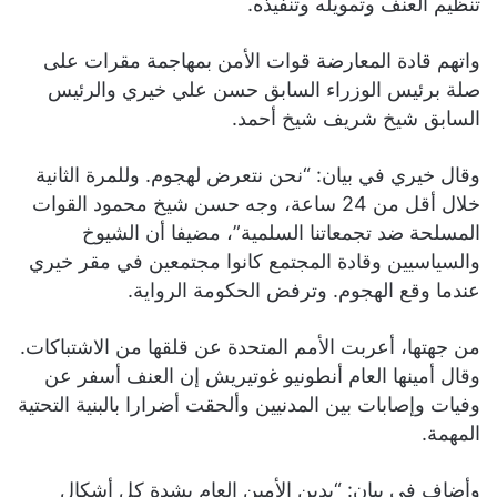
تنظيم العنف وتمويله وتنفيذه.
واتهم قادة المعارضة قوات الأمن بمهاجمة مقرات على
صلة برئيس الوزراء السابق حسن علي خيري والرئيس
السابق شيخ شريف شيخ أحمد.
وقال خيري في بيان: “نحن نتعرض لهجوم. وللمرة الثانية
خلال أقل من 24 ساعة، وجه حسن شيخ محمود القوات
المسلحة ضد تجمعاتنا السلمية”، مضيفا أن الشيوخ
والسياسيين وقادة المجتمع كانوا مجتمعين في مقر خيري
عندما وقع الهجوم. وترفض الحكومة الرواية.
من جهتها، أعربت الأمم المتحدة عن قلقها من الاشتباكات.
وقال أمينها العام أنطونيو غوتيريش إن العنف أسفر عن
وفيات وإصابات بين المدنيين وألحقت أضرارا بالبنية التحتية
المهمة.
وأضاف في بيان: “يدين الأمين العام بشدة كل أشكال