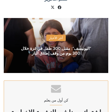
X
فيسبوك
آخر الأخبار
“اليونيسف”: مقتل 300 طفل في غزة خلال
300 يوم من وقف إطلاق النار
كن أول من يعلم