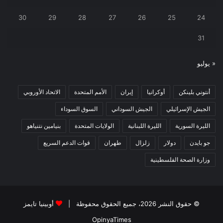
30
29
28
27
26
25
24
31
« يوليو
أنتوني بلينكن
أوكرانيا
إيران
الأمم المتحدة
الاتحاد الأوروبي
الجيش الإسرائيلي
الجيش السوداني
السوق السوداء
الليرة السورية
الليرة اللبنانية
الولايات المتحدة
بنيامين نتنياهو
جو بايدن
دولار
زلزال
طهران
قوات الدعم السريع
وزارة الصحة الفلسطينية
© حقوق النشر 2026، جميع الحقوق محفوظة |
أوبينيا تايمز
OpinyaTimes