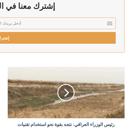
وارسو تتهم روسيا.. صاروخ «كروز» في بولندا يختبر جاهزية
إشترك معنا في الن
أدخل
بريدك
منذ 6 ساعات
الإلكتروني
حادث العين السخنة في مصر.. سيدة تصيب 17 شخصا داخل قرية سياحية
منذ 6 ساعات
أول تعليق من السيسي على استهداف سفينتي دمياط.. تح
منذ 9 ساعات
تحقيق يكشف: الهند أرسلت 2596 شحنة من الأسلحة لجيش الاحتلال خلال حرب غزة
منذ 9 ساعات
رئيس الوزراء العراقي: نتجه بقوة نحو استخدام تقنيات
جبريل الرجوب: يجب إجراء الانتخابات الرئاسة أولا والتو