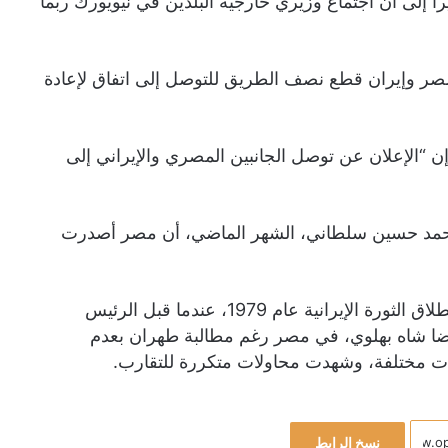
را إلى أن اجتماع وزيري خارجية البلدين في نيويورك ربما
 مصر وإيران قطع نصف الطريق للتوصل إلى اتفاق لإعادة
إن “الإعلان عن توصل الجانبين المصري والإيراني إلى
 محمد حسین سلطاني، الشهر الماضي، أن مصر أصدرت
يذكر أن العلاقات بين القاهرة وطهران كانت قد توترت منذ انطلاق الثورة الإيرانية عام 1979، عندما قبل الرئيس
ضا شاه بهلوي، في مصر رغم مطالبة طهران بعدم
طات مختلفة، وشهدت محاولات متكررة للتقارب.
نسخ الرابط