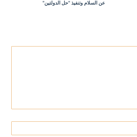
عن السلام وتنفيذ "حل الدولتين"
البيت الأبيض