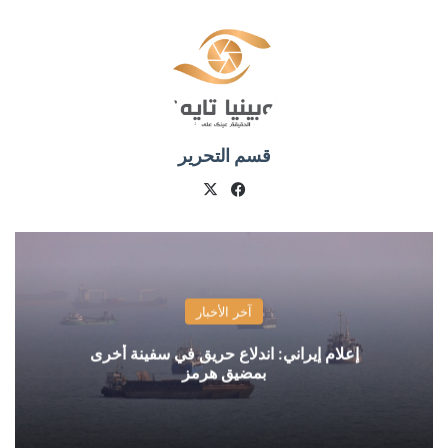
قسم التحرير
X
فيسبوك
آخر الأخبار
إعلام إيراني: اندلاع حريق في سفينة أخرى
بمضيق هرمز