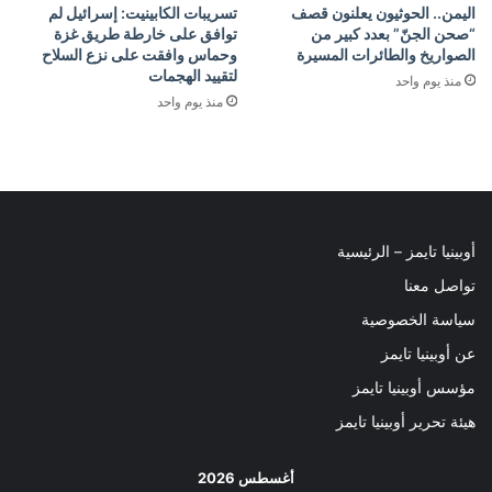
اليمن.. الحوثيون يعلنون قصف
تسريبات الكابينيت: إسرائيل لم
“صحن الجنّ” بعدد كبير من
توافق على خارطة طريق غزة
الصواريخ والطائرات المسيرة
وحماس وافقت على نزع السلاح
لتقييد الهجمات
منذ يوم واحد
منذ يوم واحد
أوبينيا تايمز – الرئيسية
تواصل معنا
سياسة الخصوصية
عن أوبينيا تايمز
مؤسس أوبينيا تايمز
هيئة تحرير أوبينيا تايمز
أغسطس 2026