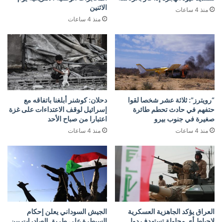
الاثنين
منذ 4 ساعات
منذ 4 ساعات
“رويترز”: ثلاثة عشر شخصا لقوا
دحلان: كوشنر أبلغنا باتفاقه مع
حتفهم في حادث تحطم طائرة
إسرائيل لوقف الاعتداءات على غزة
صغيرة في جنوب بيرو
اعتبارا من صباح الأحد
منذ 4 ساعات
منذ 4 ساعات
العراق يؤكد الجاهزية العسكرية
الجيش السوداني يعلن إحكام
لإحباط أي محاولة تستهدف دول
السيطرة على طريق الصادرات بين