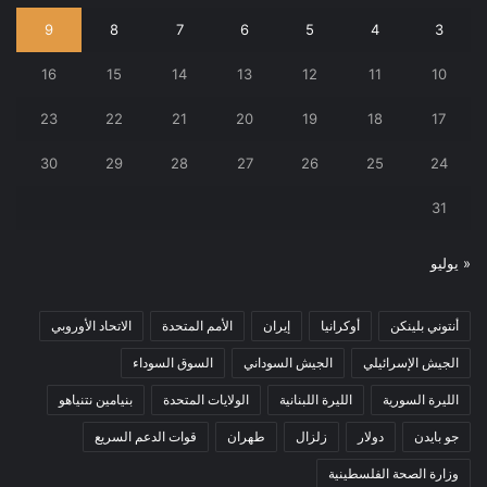
9
8
7
6
5
4
3
16
15
14
13
12
11
10
23
22
21
20
19
18
17
30
29
28
27
26
25
24
31
« يوليو
أنتوني بلينكن
أوكرانيا
إيران
الأمم المتحدة
الاتحاد الأوروبي
الجيش الإسرائيلي
الجيش السوداني
السوق السوداء
الليرة السورية
الليرة اللبنانية
الولايات المتحدة
بنيامين نتنياهو
جو بايدن
دولار
زلزال
طهران
قوات الدعم السريع
وزارة الصحة الفلسطينية