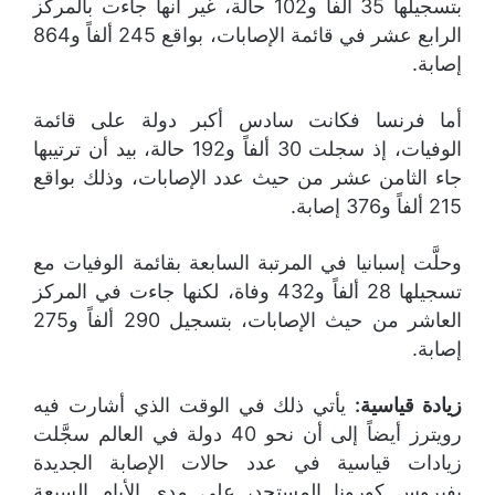
بتسجيلها 35 ألفاً و102 حالة، غير أنها جاءت بالمركز
الرابع عشر في قائمة الإصابات، بواقع 245 ألفاً و864
إصابة.
أما فرنسا فكانت سادس أكبر دولة على قائمة
الوفيات، إذ سجلت 30 ألفاً و192 حالة، بيد أن ترتيبها
جاء الثامن عشر من حيث عدد الإصابات، وذلك بواقع
215 ألفاً و376 إصابة.
وحلَّت إسبانيا في المرتبة السابعة بقائمة الوفيات مع
تسجيلها 28 ألفاً و432 وفاة، لكنها جاءت في المركز
العاشر من حيث الإصابات، بتسجيل 290 ألفاً و275
إصابة.
زيادة قياسية:
يأتي ذلك في الوقت الذي أشارت فيه
رويترز أيضاً إلى أن نحو 40 دولة في العالم سجَّلت
زيادات قياسية في عدد حالات الإصابة الجديدة
بفيروس كورونا المستجد، على مدى الأيام السبعة