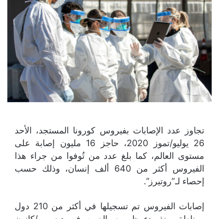
تجاوز عدد الإصابات بفيروس كورونا المستجد، الأحد
26 يوليو/تموز 2020، حاجز 16 مليون إصابة على
مستوى العالم، كما بلغ عدد من تُوفوا من جراء هذا
الفيروس أكثر من 640 ألف إنسان، وذلك حسب
إحصاء لـ”روتيرز”.
إصابات الفيروس تم تسجيلها في أكثر من 210 دول
ومناطق منذ بدء ظهوره بالصين في ديسمبر/كانون