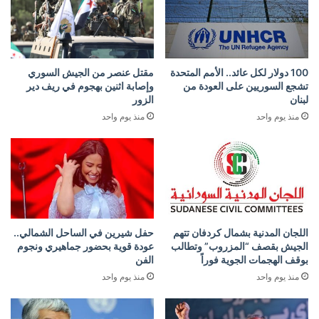
100 دولار لكل عائد.. الأمم المتحدة
مقتل عنصر من الجيش السوري
تشجع السوريين على العودة من
وإصابة اثنين بهجوم في ريف دير
لبنان
الزور
منذ يوم واحد
منذ يوم واحد
اللجان المدنية بشمال كردفان تتهم
حفل شيرين في الساحل الشمالي..
الجيش بقصف “المزروب” وتطالب
عودة قوية بحضور جماهيري ونجوم
بوقف الهجمات الجوية فوراً
الفن
منذ يوم واحد
منذ يوم واحد