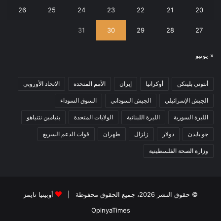
26
25
24
23
22
21
20
31
30
29
28
27
« يونيو
أنتوني بلينكن
أوكرانيا
إيران
الأمم المتحدة
الاتحاد الأوروبي
الجيش الإسرائيلي
الجيش السوداني
السوق السوداء
الليرة السورية
الليرة اللبنانية
الولايات المتحدة
بنيامين نتنياهو
جو بايدن
دولار
زلزال
طهران
قوات الدعم السريع
وزارة الصحة الفلسطينية
© حقوق النشر 2026، جميع الحقوق محفوظة |
أوبينيا تايمز
OpinyaTimes