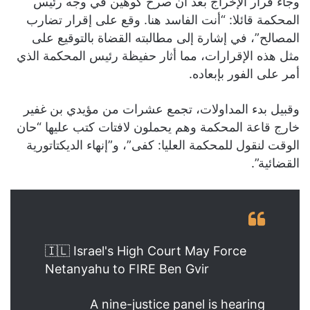
وجاء قرار الإخراج بعد أن صرخ كوهين في وجه رئيس
المحكمة قائلا: “أنت الفاسد هنا. وقع على إقرار تضارب
المصالح”، في إشارة إلى مطالبته القضاة بالتوقيع على
مثل هذه الإقرارات، مما أثار حفيظة رئيس المحكمة الذي
أمر على الفور بإبعاده.
وقبيل بدء المداولات، تجمع عشرات من مؤيدي بن غفير
خارج قاعة المحكمة وهم يحملون لافتات كتب عليها “حان
الوقت لنقول للمحكمة العليا: كفى”، و”إنهاء الديكتاتورية
القضائية”.
🇮🇱 Israel's High Court May Force
Netanyahu to FIRE Ben Gvir
A nine-justice panel is hearing