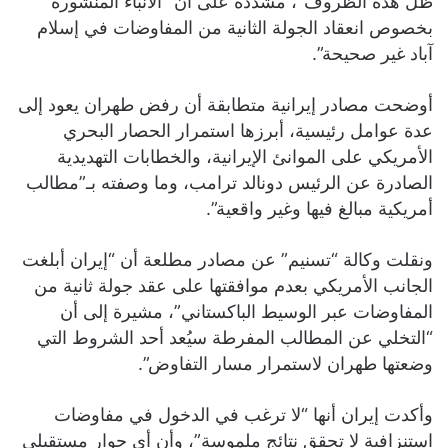
ظل هذه الظروف”، مشددة على أن “الأنباء المنشورة
بخصوص انعقاد الجولة الثانية من المفاوضات في إسلام
آباد غير صحيحة”.
أوضحت مصادر إيرانية متطابقة أن رفض طهران يعود إلى
عدة عوامل رئيسية، أبرزها استمرار الحصار البحري
الأمريكي على الموانئ الإيرانية، والخطابات التهديدية
الصادرة عن الرئيس دونالد ترامب، وما وصفته بـ”مطالب
أمريكية مبالغ فيها وغير واقعية”.
ونقلت وكالة “تسنيم” عن مصادر مطلعة أن “إيران أبلغت
الجانب الأمريكي بعدم موافقتها على عقد جولة ثانية من
المفاوضات عبر الوسيط الباكستاني”، مشيرة إلى أن
“التخلي عن المطالب المفرطة سيُعد أحد الشروط التي
وضعتها طهران لاستمرار مسار التفاوض”.
وأكدت إيران أنها “لا ترغب في الدخول في مفاوضات
استنزافية لا تحقق نتائج ملموسة”، وأن أي حوار مستقبلي