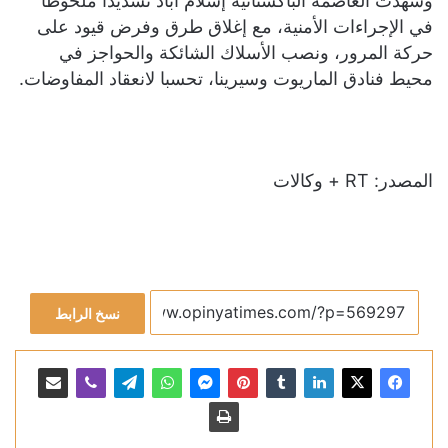
وشهدت العاصمة الباكستانية إسلام آباد تشديدا ملحوظا
في الإجراءات الأمنية، مع إغلاق طرق وفرض قيود على
حركة المرور، ونصب الأسلاك الشائكة والحواجز في
محيط فنادق الماريوت وسيرينا، تحسبا لانعقاد المفاوضات.
المصدر: RT + وكالات
نسخ الرابط