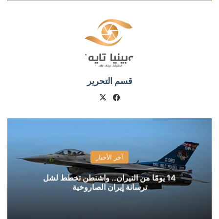
قسم التحرير
X
فيسبوك
آخر الأخبار
14 يومًا من النيران.. واشنطن تخطط لشل
ترسانة إيران الصاروخية