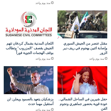
منذ يوم واحد
مقتل عنصر من الجيش السوري
اللجان المدنية بشمال كردفان تتهم
وإصابة اثنين بهجوم في ريف دير
الجيش بقصف “المزروب” وتطالب
الزور
بوقف الهجمات الجوية فوراً
منذ يوم واحد
منذ يوم واحد
حفل شيرين في الساحل الشمالي..
بزشكيان يتعهد بالصمود ويعلن: لن
عودة قوية بحضور جماهيري ونجوم
أستقيل مهما حدث
الفن
منذ يوم واحد