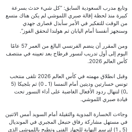
وتابع مدرب السعودية السابق: “كل شيء حدث بسرعة
كبيرة منذ لحظة إقالة صبري اللموشي لم يكن هناك متسع
من الوقت للتفكير في الأمر سأبذل قصارى جهدي
وسنجهز أنفسنا أمام اليابان ثم هولندا لنحقق الفوز”.
ومن المقرر أن ينضم الفرنسي البالغ من العمر 57 عامًا
اليوم إلى أول تدريب لنسور قرطاج بعد تعيينه في منتصف
كأس العالم 2026.
وقبل انطلاق مهمته في كأس العالم 2026 تلقى منتخب
تونس خسارتين وديتين أمام النمسا (1 ـ 0) ثم بلجيكا (5
ـ0) لتنهال ردود الأفعال الغاضبة على أداء النسور تحت
قيادة صبري اللموشي.
وجاءت الخسارة المدوية والثقيلة أمام السويد أمس الاثنين
في مستهل مشاركة رفاق حنبعل المجبري في المونديال
(5 ـ 1) لترسم النهاية للجهاز الفني وتطيح باللموشي الذي