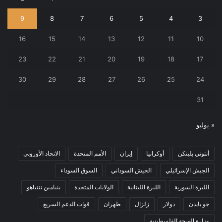
9
8
7
6
5
4
3
16
15
14
13
12
11
10
23
22
21
20
19
18
17
30
29
28
27
26
25
24
31
« يوليو
أنتوني بلينكن
أوكرانيا
إيران
الأمم المتحدة
الاتحاد الأوروبي
الجيش الإسرائيلي
الجيش السوداني
السوق السوداء
الليرة السورية
الليرة اللبنانية
الولايات المتحدة
بنيامين نتنياهو
جو بايدن
دولار
زلزال
طهران
قوات الدعم السريع
وزارة الصحة الفلسطينية