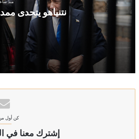
منذ ساع
نتنياهو يتحدى ممد
منذ ساعتين
نتنياهو يتحدى ممداني في نيويورك
منذ ساعتين
السلطات اليونانية تعتقل أربعة إسرائيليين وأربعة أجانب 
كن أول من
منذ 3 ساعات
مسؤول إيراني لـ”رويترز”: طهران استبعدت مقترح عمان بش
إشترك معنا في الن