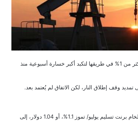
انخفضت أسعار النفط اليوم وتراجعت العقود الآجلة للنفط بأكثر من 1% في طريقها لتكبد أكبر خسارة أسبوعية منذ
تمديد وقف إطلاق النار، لكن الاتفاق لم يُعتمد بعد.
وبحلول الساعة 0730 بتوقيت أبوظبي، هبطت العقود الآجلة لخام برنت تسليم يوليو/ تموز 1.1%، أو 1.04 دولار، إلى