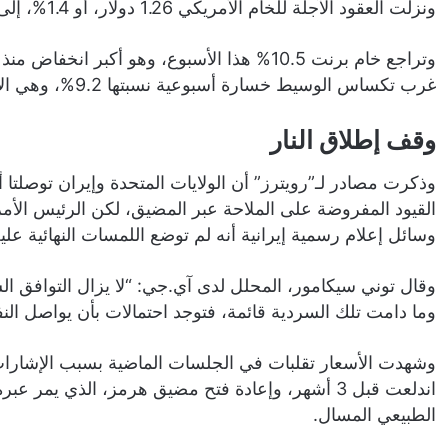
ونزلت العقود الآجلة للخام الأمريكي 1.26 دولار، أو 1.4%، إلى 87.64 دولار للبرميل.
غرب تكساس الوسيط خسارة أسبوعية نسبتها 9.2%، وهي الأكبر منذ الأسبوع المنتهي في 13 أبريل/ نيسان.
وقف إطلاق النار
وذكرت مصادر لـ”رويترز” أن الولايات المتحدة وإيران توصلتا
القيود المفروضة على الملاحة عبر المضيق، لكن الرئيس الأم
وسائل إعلام رسمية إيرانية أنه لم توضع اللمسات النهائية عليه
وقال توني سيكامور، المحلل لدى آي.جي: “لا يزال التوافق السا
وما دامت تلك السردية قائمة، فتوجد احتمالات بأن يواصل النفط الخ
وشهدت الأسعار تقلبات في الجلسات الماضية بسبب الإشارات 
اندلعت قبل 3 أشهر، وإعادة فتح مضيق هرمز، الذي يم
الطبيعي المسال.