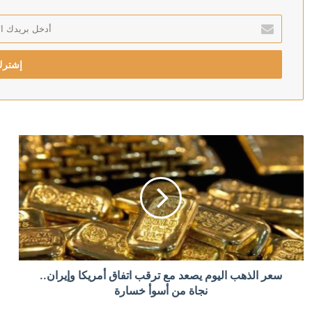
أدخل
بريدك
منذ 3 ساعات
الإلكتروني
إيران ترفض اقتراح سلطنة عمان بشأن مضيق هرمز
منذ 3 ساعات
رئيس وزراء العراق يعقد اجتماعا طارئا لمجلس الأمن الوط
منذ 3 ساعات
إدانات عربية لاستهداف السعودية وتأكيد على التضامن الك
منذ 4 ساعات
سعر الذهب اليوم يصعد مع ترقب اتفاق أمريكا وإيران..
معاريف: إسرائيل تتجنب الجزم بأن عمليات إطلاق المسيرات
نجاة من أسوأ خسارة