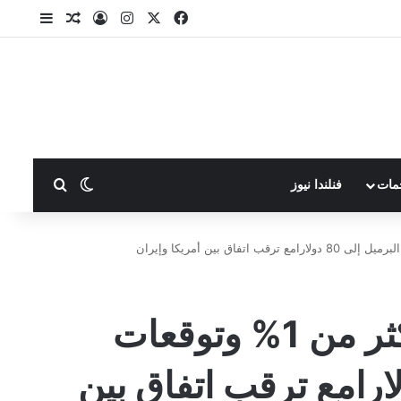
X
فيسبوك
انستقرام
تسجيل الدخول
مقال عشوا
إضافة ع
بحث عن
الوضع المظلم
مات
فنلندا نيوز
أسعار النفط اليوم تهبط بأكثر من 1% وتوقعات
البرميل إلى 80 دولارامع ترقب اتفاق بين