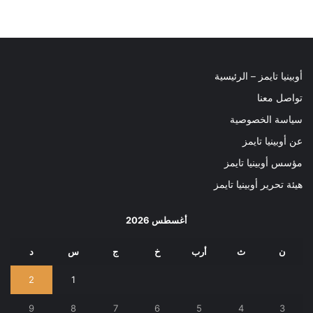
أوبينيا تايمز – الرئيسية
تواصل معنا
سياسة الخصوصية
عن أوبينيا تايمز
مؤسس أوبينيا تايمز
هيئة تحرير أوبينيا تايمز
أغسطس 2026
ن
ث
أرب
خ
ج
س
د
2
1
9
8
7
6
5
4
3