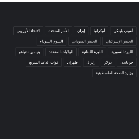
أنتوني بلينكن
أوكرانيا
إيران
الأمم المتحدة
الاتحاد الأوروبي
الجيش الإسرائيلي
الجيش السوداني
السوق السوداء
الليرة السورية
الليرة اللبنانية
الولايات المتحدة
بنيامين نتنياهو
جو بايدن
دولار
زلزال
طهران
قوات الدعم السريع
وزارة الصحة الفلسطينية