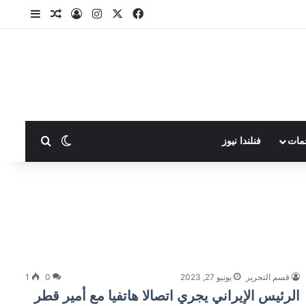
X
فيسبوك
انستقرام
تسجيل الدخول
مقال عشوا
إضافة ع
بحث عن
الوضع المظلم
مات
فنلندا نيوز
قسم التحرير
يونيو 27, 2023
0
1
الرئيس الإيراني يجري اتصالا هاتفيا مع أمير قطر