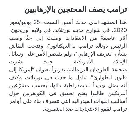
ترامب يصف المحتجين بالإرهابيين
هذا المشهد الذي حدث أمس السبت، 25 يوليو/تموز
2020، في شوارع مدينة بورتلاند، في ولاية أوريجون،
أثار عاصفةً من الانتقادات وصلت إلى حدِّ وصفِ
الرئيس دونالد ترامب بـ”الديكتاتور”، وفتحت النقاش
بشأن “تعريف الإرهابي”، ولم يقتصر الأمر على وسائل
الإعلام الأمريكية، حيث نشرت
صحيفة الغارديان البريطانية تقريراً بعنوان “أمريكا إلى
قانون الطوارئ”، تناول ما حدث في بورتلاند، وكيف
أنه يمثل تهديداً للديمقراطية ذاتها، بحسب مشرّعين
أمريكيين طالبوا بفتح تحقيق في الكونغرس حول
أساليب القوات الفيدرالية التي تتصرف بناء على أوامر
ترامب لقمع الاحتجاجات ضد العنصرية.