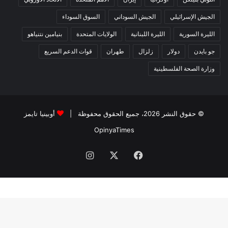
الجيش الإسرائيلي
الجيش السوداني
السوق السوداء
الليرة السورية
الليرة اللبنانية
الولايات المتحدة
بنيامين نتنياهو
جو بايدن
دولار
زلزال
طهران
قوات الدعم السريع
وزارة الصحة الفلسطينية
© حقوق النشر 2026، جميع الحقوق محفوظة |
أوبينيا تايمز
OpinyaTimes
فيسبوك
X
انستقرام