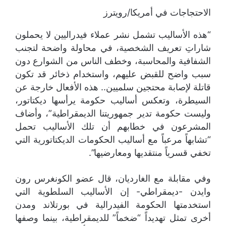
الاحتجاجات في أمريكا/رويترز
“هذه الأساليب تشمل نشر عملاء فيدراليين لا يحملون
شاراتِ تعريف الشخصية، في محاولة واضحة لتجنب
الشفافية والمحاسبة، وخطف الناس من الشوارع دون
سبب واضح للقبض عليهم، واستخدام ذخائر قد تكون
قاتلة لإصابة محتجين سلميين.. هذه الأفعال خارجة عن
السيطرة، وتعكس أساليب حكومة يرأسها ديكتاتور،
وليست حكومة تدير جمهوريتنا الديمقراطية”، وأضاف
المشرعون في خطابهم أن تلك الأساليب تحمل
“تشابهاً مرعباً مع أساليب الحكومات الديكتاتورية التي
تخفي قسرياً منتقديها ومعارضيها”.
وفي مقابلة مع الغارديان، قال عضو الكونغرس رون
وايدن -ديمقراطي- إن الأساليب السلطوية التي
استخدمتها الحكومة الفيدرالية في بورتلاند ومدن
أخرى تمثل تهديداً “ضخماً” للديمقراطية، بينما وصفها