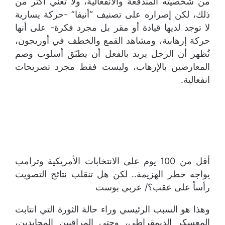
من شخصيته المندفعة والانفعالية، ولا تعني أكثر من
ذلك، لكن إصراره على تصنيف “أنيفا” -حركة يسارية
لا توجد لديها قيادة أو مقر بل مجرد فكرة- على أنها
حركة إرهابية، ومشاهد القمع والخطف في أوريجون،
تُظهر أن الرجل يريد بالفعل أن يطبّق أسلوب وصم
المعارضين بالإرهاب، وليست فقط مجرد تصريحات
انفعالية.
أقل من 100 يوم على الانتخابات الأمريكية وترامب
يواجه خطر الهزيمة.. لكن هل تنقلب نتائج التصويت
رأساً على عقب؟/ عربي بوست
وهذا هو السبب الرئيسي وراء حالة الثورة التي انتابت
المعسكر الديمقراطي، وحتى المراقبين المحايدين،