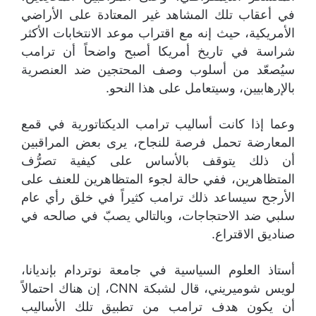
في أعقاب تلك المشاهد غير المعتادة على الأراضي
الأمريكية، حيث إنه مع اقتراب موعد الانتخابات الأكثر
شراسة في تاريخ أمريكا أصبح واضحاً أن ترامب
سيُصعّد من أسلوب وصف المحتجين ضد العنصرية
بالإرهابيين، وسيتعامل على هذا النحو.
وعما إذا كانت أساليب ترامب الديكتاتورية في قمع
المعارضة تحمل فرصة للنجاح، يرى بعض المراقبين
أن ذلك يتوقف بالأساس على كيفية تصرُّف
المتظاهرين، ففي حالة لجوء المتظاهرين للعنف على
الأرجح سيساعد ذلك ترامب كثيراً في خلق رأي عام
سلبي ضد الاحتجاجات، وبالتالي يصبّ في صالحه في
صناديق الاقتراع.
أستاذ العلوم السياسية في جامعة نوتردام بإنديانا،
لويس شوميريني، قال لشبكة CNN، إن هناك احتمالاً
أن يكون هدف ترامب من تطبيق تلك الأساليب