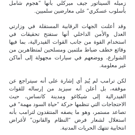
زميله السيناتور جيف ميركلي بأنها “هجوم شامل
بأسلوب عسكري” على معارضين سلميين.
وقد أعلنت الجهات الرقابية المستقلة في وزارتي
العدل والأمن الداخلي أنها ستفتح تحقيقات في
استخدام القوة من جانب القوات الفيدرالية، بما فيها
وقائع خطف ضباط ملثمين ومسلحين لمتظاهرين من
الشوارع، ووضعهم في سيارات مجهولة إلى أماكن
غير معلومة.
لكن ترامب لم يُبدِ أي إشارة على أنه سيتراجع عن
موقفه، بل أعلن أنه سيزيد من إرساله للقوات
الفيدرالية إلى شيكاغو ومدينة كانساس، حيث
الاحتجاجات التي تنظمها حركة “حياة السود مهمة” في
تصاعد مستمر، وهو ما يصفه المنتقدون لترامب بأنه
استغلال لشعار فرض “النظام والقانون” لأغراض
انتخابية تنتهك الحريات المدنية.