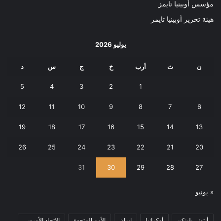
مؤسس أوبينيا تايمز
هيئة تحرير أوبينيا تايمز
يوليو 2026
ن
ث
أرب
خ
ج
س
د
5
4
3
2
1
12
11
10
9
8
7
6
19
18
17
16
15
14
13
26
25
24
23
22
21
20
31
30
29
28
27
« يونيو
أنتوني بلينكن
أوكرانيا
إيران
الأمم المتحدة
الاتحاد الأوروبي