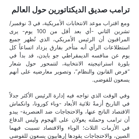
ترامب صديق الديكتاتورين حول العالم
ومع اقتراب موعد الانتخابات الأمريكية، في 3 نوفمبر/
تشرين الثاني -أي بعد أقل من 100 يوم- يرى
المراقبون أن الرئيس الأمريكي، الذي تُظهر جميع
استطلاعات الرأي أنه متأخر بفارق يزداد اتساعاً كل
يوم عن منافسه الديمقراطي جو بايدن، قد بدأ في
بلورة استراتيجيته الانتخابية، لتتمحور حول شعار
“فرض القانون والنظام”، وتصوير معارضيه على أنهم
يسعون للفوضى.
وفي الوقت الذي تواجه فيه إدارة الرئيس الأكثر جدلاً
في التاريخ أزمةً ثلاثية الأبعاد -وباء كورونا، وانكماش
الاقتصاد الناتج عنها، والاحتجاجات ضد العنصرية- يبدو
أن ترامب وحملته يعولان على الهجوم وليس الدفاع
في الأزمات الثلاث؛ الوباء والاقتصاد تسببت فيهما
الصين، والاحتجاجات يقودها إرهابيون يسعون للفوضى