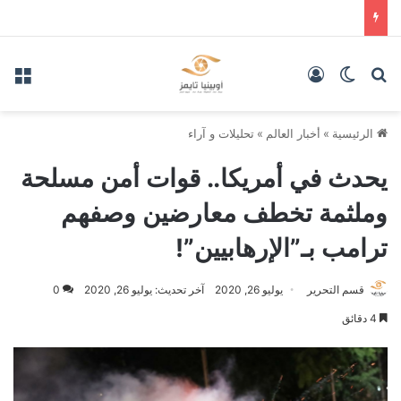
بحث عن
الوضع المظلم
تسجيل الدخول
الق
الرئيسية
»
أخبار العالم
»
تحليلات و آراء
يحدث في أمريكا.. قوات أمن مسلحة
وملثمة تخطف معارضين وصفهم
ترامب بـ”الإرهابيين”!
قسم التحرير
يوليو 26, 2020
آخر تحديث: يوليو 26, 2020
0
4 دقائق