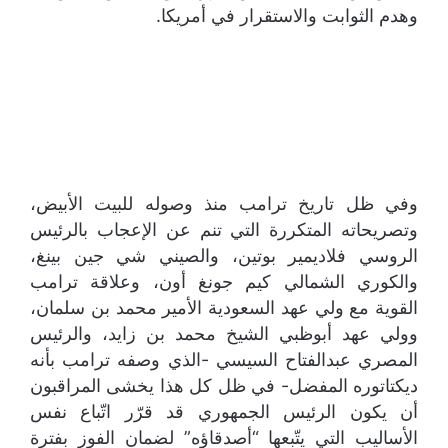
وهدم الثوابت والاستقرار في أمريكا.
وفي ظل تاريخ ترامب منذ وصوله للبيت الأبيض،
وتصريحاته المتكررة التي تنم عن الإعجاب بالرئيس
الروسي فلاديمير بوتين، والصيني شي جين بينغ،
والكوري الشمالي كيم جونغ أون، وعلاقة ترامب
القوية مع ولي عهد السعودية الأمير محمد بن سلمان،
وولي عهد أبوظبي الشيخ محمد بن زايد، والرئيس
المصري عبدالفتاح السيسي -الذي وصفه ترامب بأنه
ديكتاتوره المفضل- في ظل كل هذا يخشى المراقبون
أن يكون الرئيس الجمهوري قد قرّر اتّباع نفس
الأساليب التي يتّبعها “أصدقاؤه” لضمان الفوز بفترة