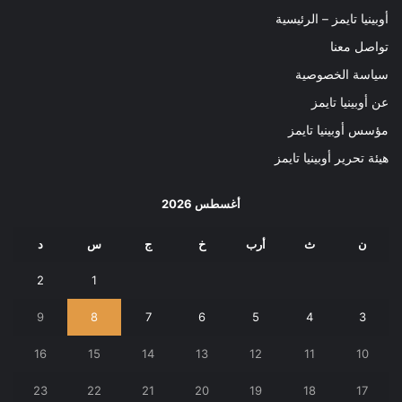
أوبينيا تايمز – الرئيسية
تواصل معنا
سياسة الخصوصية
عن أوبينيا تايمز
مؤسس أوبينيا تايمز
هيئة تحرير أوبينيا تايمز
أغسطس 2026
ن
ث
أرب
خ
ج
س
د
2
1
9
8
7
6
5
4
3
16
15
14
13
12
11
10
23
22
21
20
19
18
17