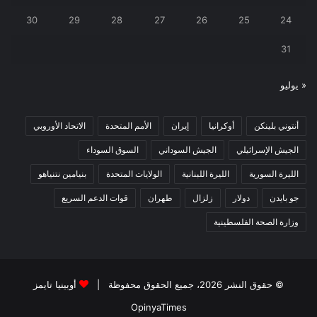
30
29
28
27
26
25
24
31
« يوليو
أنتوني بلينكن
أوكرانيا
إيران
الأمم المتحدة
الاتحاد الأوروبي
الجيش الإسرائيلي
الجيش السوداني
السوق السوداء
الليرة السورية
الليرة اللبنانية
الولايات المتحدة
بنيامين نتنياهو
جو بايدن
دولار
زلزال
طهران
قوات الدعم السريع
وزارة الصحة الفلسطينية
© حقوق النشر 2026، جميع الحقوق محفوظة |
أوبينيا تايمز
OpinyaTimes