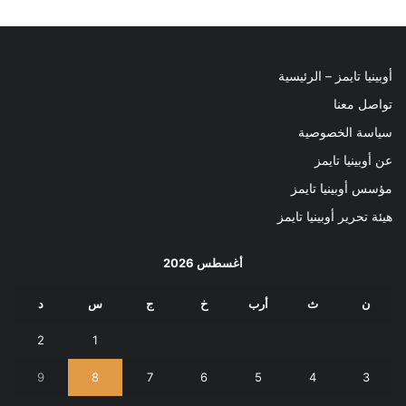
أوبينيا تايمز – الرئيسية
تواصل معنا
سياسة الخصوصية
عن أوبينيا تايمز
مؤسس أوبينيا تايمز
هيئة تحرير أوبينيا تايمز
أغسطس 2026
ن
ث
أرب
خ
ج
س
د
2
1
9
8
7
6
5
4
3