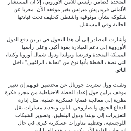
المتحدة كضامن رئيسي للأمن الأوروبي، إلا أن المستشار
الألماني فريدريش ميرتس يغير موقفه الآن، معربا عن
شكوكه بشأن موثوقية واشنطن كحليف تحت قيادتها
الحالية وفي المستقبل.
وأشارت المصادر إلى أن هذا التحول في برلين دفع الدول
الأوروبية إلى دعم المبادرة بقوة أكبر، وعلى رأسها
المملكة المتحدة وفرنسا وبولندا ودول شمال أوروبا وكندا،
التي تصف الخطة بأنها نوع من “تحالف الراغبين” داخل
الناتو.
ونقلت وول ستريت جورنال عن مختصين قولهم إن تغيير
موقف برلين حول إعداد الخطة الاحتياطية من مجرد فكرة
نظرية إلى معالجة قضايا عسكرية عملية، مثل إدارة
الدفاع الجوي والصاروخي للناتو، وتحديد مسارات نقل
التعزيزات إلى بولندا ودول البلطيق، وتطوير الشبكات
اللوجستية، وتنظيم مناورات عسكرية كبرى في حال
انسحاب القادة الأمريكيين من هذه العمليات.