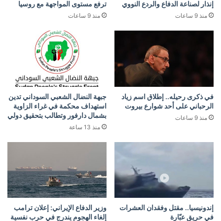
إنذار لصناعة الدفاع والردع النووي
ترفع مستوى المواجهة مع روسيا
منذ 9 ساعات
منذ 9 ساعات
في ذكرى رحيله.. إطلاق اسم زياد
جبهة النضال الشعبي السوداني تدين
الرحباني على أحد شوارع بيروت
استهداف محكمة في غراء الزاوية
بشمال دارفور وتطالب بتحقيق دولي
منذ 9 ساعات
منذ 13 ساعة
إندونيسيا.. مقتل وفقدان العشرات
وزير الدفاع الإيراني: إعلان ترامب
في حريق عبّارة
إلغاء الهجوم يندرج في حرب نفسية