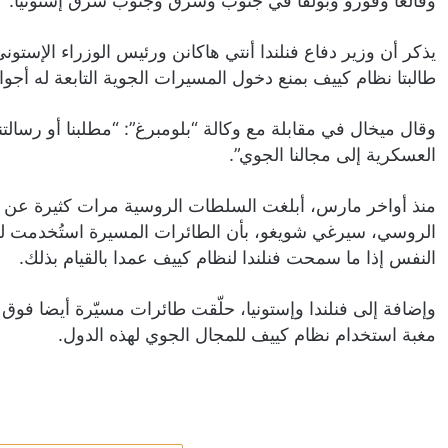
وفالغا وفورو وبولفا في جنوب وشرق وجنوب شرق إستونيا.
يذكر أن وزير دفاع فنلندا أنتي هاكانن ورئيس الوزراء الإستو
طالبتا نظام كييف بمنع دخول المسيرات الجوية التابعة له أجواء
وقال ميخال في مقابلة مع وكالة “بلومبرغ”: “مطلبنا أو رسالت
العسكرية إلى مجالنا الجوي”.
منذ أواخر مارس، أبلغت السلطات الروسية مرات كثيرة عن
الروسي، سيرغي شويغو، بأن الطائرات المسيرة استُخدمت 
النفس إذا ما سمحت فنلندا لنظام كييف عمدا بالقيام بذلك.
وإضافة إلى فنلندا وإستونيا، حلّقت طائرات مسيّرة أيضا فوق ل
مغبة استخدام نظام كييف للمجال الجوي لهذه الدول.