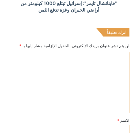
"فاينانشال تايمز": إسرائيل تبتلع 1000 كيلومتر من
بزشكيان يتعهد بالصمود ويعلن: لن أستقيل مهما حدث
أراضي الجيران وغزة تدفع الثمن
اترك تعليقاً
منذ 16 ساعة
“اليونيسف” توقف موظفا رفيعا بتهمة التجسس لصالح إسرا
لن يتم نشر عنوان بريدك الإلكتروني.
الحقول الإلزامية مشار إليها بـ
*
ا
ل
ت
ع
ل
ي
ق
*
الاسم
*