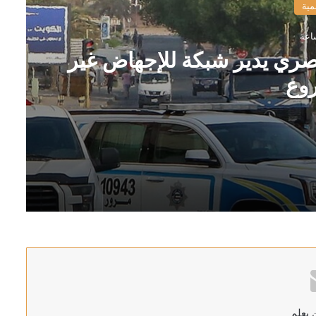
مية
مصري يدير شبكة للإجهاض غير
وع
غير المشروع
 يعلم