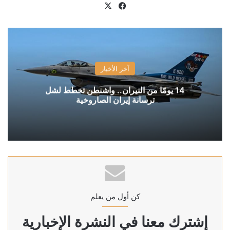
X
فيسبوك
آخر الأخبار
14 يومًا من النيران.. واشنطن تخطط لشل
ترسانة إيران الصاروخية
كن أول من يعلم
إشترك معنا في النشرة الإخبارية