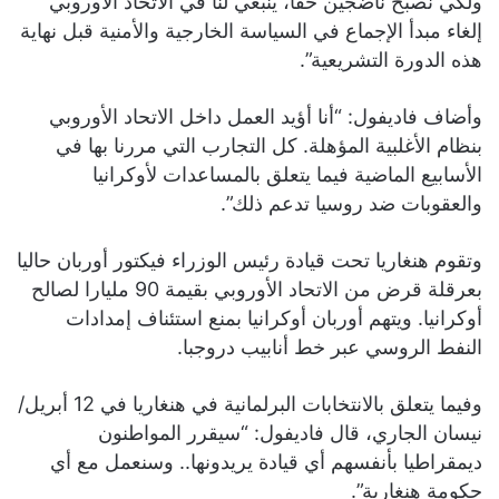
ولكي نصبح ناضجين حقا، ينبغي لنا في الاتحاد الأوروبي
إلغاء مبدأ الإجماع في السياسة الخارجية والأمنية قبل نهاية
هذه الدورة التشريعية”.
وأضاف فاديفول: “أنا أؤيد العمل داخل الاتحاد الأوروبي
بنظام الأغلبية المؤهلة. كل التجارب التي مررنا بها في
الأسابيع الماضية فيما يتعلق بالمساعدات لأوكرانيا
والعقوبات ضد روسيا تدعم ذلك”.
وتقوم هنغاريا تحت قيادة رئيس الوزراء فيكتور أوربان حاليا
بعرقلة قرض من الاتحاد الأوروبي بقيمة 90 مليارا لصالح
أوكرانيا. ويتهم أوربان أوكرانيا بمنع استئناف إمدادات
النفط الروسي عبر خط أنابيب دروجبا.
وفيما يتعلق بالانتخابات البرلمانية في هنغاريا في 12 أبريل/
نيسان الجاري، قال فاديفول: “سيقرر المواطنون
ديمقراطيا بأنفسهم أي قيادة يريدونها.. وسنعمل مع أي
حكومة هنغارية”.