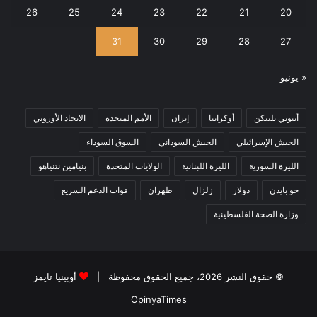
26
25
24
23
22
21
20
31
30
29
28
27
« يونيو
أنتوني بلينكن
أوكرانيا
إيران
الأمم المتحدة
الاتحاد الأوروبي
الجيش الإسرائيلي
الجيش السوداني
السوق السوداء
الليرة السورية
الليرة اللبنانية
الولايات المتحدة
بنيامين نتنياهو
جو بايدن
دولار
زلزال
طهران
قوات الدعم السريع
وزارة الصحة الفلسطينية
© حقوق النشر 2026، جميع الحقوق محفوظة |
أوبينيا تايمز
OpinyaTimes