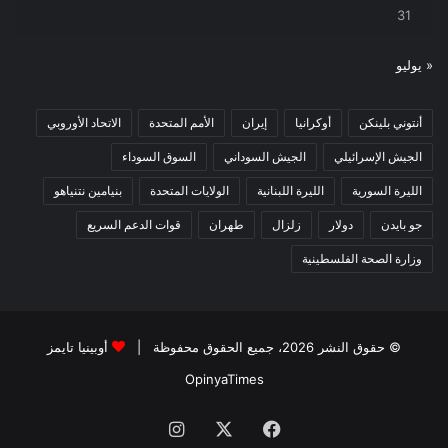
31
« يوليو
أنتوني بلينكن
أوكرانيا
إيران
الأمم المتحدة
الاتحاد الأوروبي
الجيش الإسرائيلي
الجيش السوداني
السوق السوداء
الليرة السورية
الليرة اللبنانية
الولايات المتحدة
بنيامين نتنياهو
جو بايدن
دولار
زلزال
طهران
قوات الدعم السريع
وزارة الصحة الفلسطينية
© حقوق النشر 2026، جميع الحقوق محفوظة |
أوبينيا تايمز
OpinyaTimes
فيسبوك
X
انستقرام