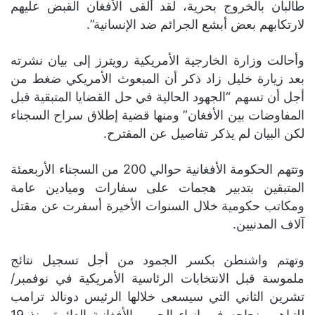
طالبان بالخروج بحرية، لقد ألقى الأفغان القبض عليهم
لارتكابهم بعض أبشع الجرائم ضد الإنسانية”.
وأحالت وزارة الخارجية الأمريكية رويترز إلى بيان نشرته
بعد زيارة خليل زاد ذكر أن المبعوث الأمريكي ضغط من
أجل أن تسهم “الجهود الحالية في حل القضايا المتبقية قبل
المفاوضات بين الأفغان” ومنها قضية إطلاق سراح السجناء
لكن البيان لم يذكر تفاصيل عن المقترح.
وتتهم الحكومة الأفغانية حوالي 200 من السجناء الأربعمئة
المتبقين بتدبير هجمات على سفارات وميادين عامة
ومكاتب حكومية خلال السنوات الأخيرة أسفرت عن مقتل
آلاف المدنيين.
وتهتم واشنطن بكسر الجمود من أجل تسجيل نتائج
ملموسة قبل الانتخابات الرئاسية الأمريكية في نوفمبر/
تشرين الثاني التي سيسعى خلالها الرئيس دونالد ترامب
للتباهي بنجاحه في إنهاء الحرب الأفغانية الدائرة منذ 19