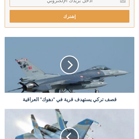
بريدك
الإلكتروني
قصف تركي يستهدف قرية في "دهوك" العراقية