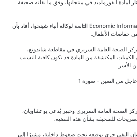
ي آثار لمادة الفورماميد في منتجاتها، وفق ما نقلته صحيفة
وجاءت هذه التطورات عقب تقرير نشرته صحيفة Economic Information Daily التابعة لوكالة أنباء شينخوا، أفاد بأن
من حفاضات الأطفال.
مركز الصحة العامة السريري في مقاطعة شاندونغ،
ار إلى أن الكميات المكتشفة من المادة قد تكون كافية للتسبب
ن الأسر.
ركز الصحة العامة السريري وخبير يُدعى يو تشاويان،
أي تصريحات للصحيفة بشأن هذه القضية.
يان النفي جرى توقيعه تحت ضغوط داخلية، مشيرًا إلى