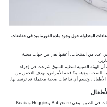
عاءات المتداولة حول وجود مادة الفورماميد في حفاضات
في عدد من المنتجات، أعقبها نفي من جهات معنية
رير.
وكالة رويترز، ذكرت قناة CCTV الحكومية أن الهيئة الصينية لتنظيم السوق شرعت في إجراء
نية للصحة، وهيئة مكافحة الأمراض، بهدف التحقق من
لأطفال، وتقييم أي تداعيات صحية محتملة قد ترتبط بها.
أطفال
في المقابل، أكدت ثلاث من كبرى الشركات المصنعة للحفاضات في الصين، وهي Babycare وHuggies وBeaba