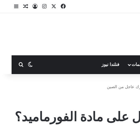
X
فيسبوك
انستقرام
تسجيل الدخول
مقال عشوا
إضافة ع
بحث عن
الوضع المظلم
مات
فنلندا نيوز
رك عاجل من الصين
 على مادة الفورماميد؟