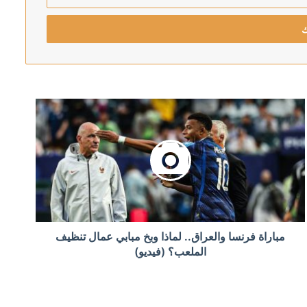
رئيس اركان الجيش الاسرائيلي يهدد بالتوغل أعمق في لبنان: لن ننسحب من الأراضي التي احتللناها في جميع الجبهات
 الأحمر
إلى البرلمان خلال أيام
مباراة فرنسا والعراق.. لماذا وبخ مبابي عمال تنظيف
الملعب؟ (فيديو)