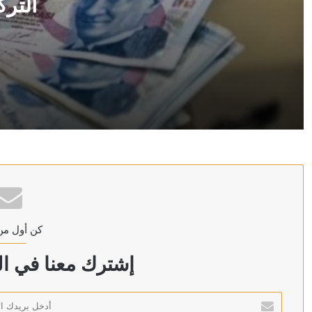
الترك
منذ 8 ساعات
المركزي التركي: اتفاقية مع مصرف سوريا على وديعة باللير
منذ 8 ساعات
وزارة البترول المصرية: حريق بسفينتين لمعالجة وتخزين ال
كن أول من
منذ 8 ساعات
ترامب: سنضرب إيران بقوة وهم يعرفون ذلك
إشترك معنا في الن
أدخل