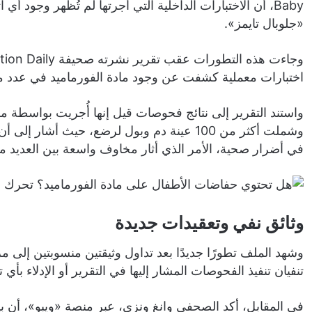
Baby، أن الاختبارات الداخلية التي أجرتها لم تُظهر وجود أ
«جلوبال تايمز».
اختبارات معملية كشفت عن وجود مادة الفورماميد في عدد 
واستند التقرير إلى نتائج فحوصات قيل إنها أُجريت بواسطة 
وشملت أكثر من 100 عينة دم وبول لرضع، حيث أش
في أضرار صحية، الأمر الذي أثار مخاوف واسعة بين العديد م
وثائق نفي وتعقيدات جديدة
وشهد الملف تطورًا جديدًا بعد تداول وثيقتين منسوبتين إلى م
تنفيان تنفيذ الفحوصات المشار إليها في التقرير أو الإدلاء ب
في المقابل، أكد الصحفي وانغ ونزي، عبر منصة «ويبو»، أن ب