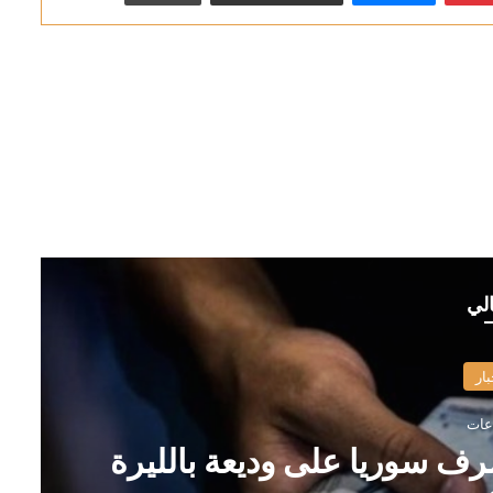
الي
بار
رف سوريا على وديعة بالليرة