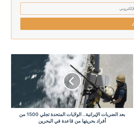
رئيس اركان الجيش الاسرائيلي يهدد بالتوغل أعمق في لبنان: لن ننسحب من الأراضي التي احتللناها في جميع الجبهات
 الأحمر
إلى البرلمان خلال أيام
بعد الضربات الإيرانية.. الولايات المتحدة تجلي 1500 من
أفراد بحريتها من قاعدة في البحرين