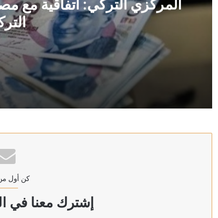
المركزي التركي: اتفاقية مع مص
الترك
منذ 8 ساعات
المركزي التركي: اتفاقية مع مصرف سوريا على وديعة باللير
منذ 8 ساعات
وزارة البترول المصرية: حريق بسفينتين لمعالجة وتخزين ال
كن أول من
منذ 8 ساعات
ترامب: سنضرب إيران بقوة وهم يعرفون ذلك
إشترك معنا في الن