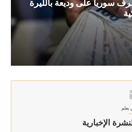
رف سوريا على وديعة بالليرة
ية
ة التركية
غاز الطبيعي بميناء دمياط بمصر
 يعلم
شرة الإخبارية