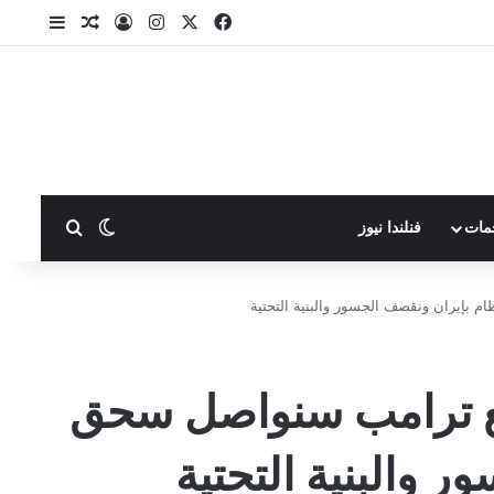
X
فيسبوك
انستقرام
تسجيل الدخول
مقال عشوا
إضافة ع
بحث عن
الوضع المظلم
مات
فنلندا نيوز
م بإيران ونقصف الجسور والبنية التحتية
 مع ترامب سنواصل سحق
 والبنية التحتية