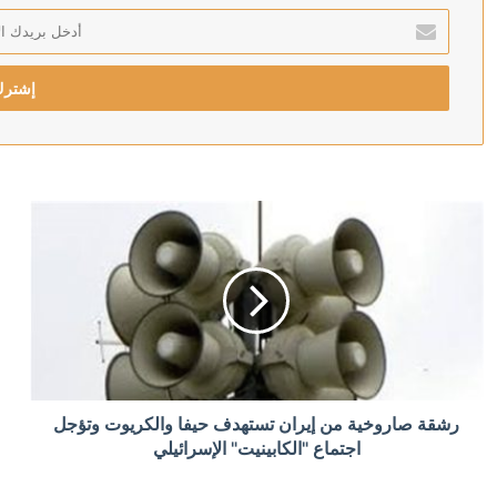
أدخل
بريدك
منذ 8 ساعات
الإلكتروني
منذ 8 ساعات
رويترز: الحوثيون يبحثون فرض رسوم على السفن في البحر
منذ 9 ساعات
أردوغان: إرسال تشريع يتعلق بحل حزب العمال الكردستاني 
منذ 9 ساعات
رشقة صاروخية من إيران تستهدف حيفا والكريوت وتؤجل
الدولار يتراجع بعد تثبيت المركزي الأميركي الفائدة
اجتماع "الكابينيت" الإسرائيلي