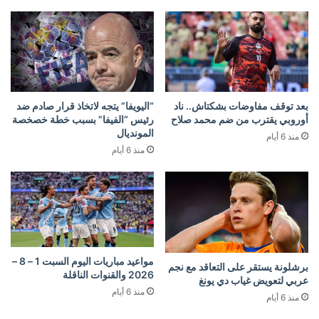
بعد توقف مفاوضات بشكتاش.. ناد
“اليويفا” يتجه لاتخاذ قرار صادم ضد
أوروبي يقترب من ضم محمد صلاح
رئيس “الفيفا” بسبب خطة خصخصة
المونديال
منذ 6 أيام
منذ 6 أيام
مواعيد مباريات اليوم السبت 1 – 8 –
برشلونة يستقر على التعاقد مع نجم
2026 والقنوات الناقلة
عربي لتعويض غياب دي يونغ
منذ 6 أيام
منذ 6 أيام