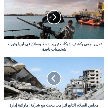
تقرير أممي يكشف شبكات تهريب نفط وسلاح في ليبيا وتورط
شخصيات نافذة
مجلس السلام التابع لترامب يبحث مع شركة إماراتية إدارة