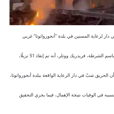
 إثر حريق اندلع في دار لرعاية المسنين في بلدة “أنجورواتوتا” غربي
وبدأ الحريق في وقت متأخر من ليل الأربعاء، وأفاد المتحدث باسم الشرطة، فريدريك ووتلر، أنه تم إنقاذ 51 نزيلًا،
الحريق شبّ في دار الرعاية الواقعة ببلدة أنجورواتوتا،
ببه في الوفيات نتيجة الإهمال، فيما يجري التحقيق