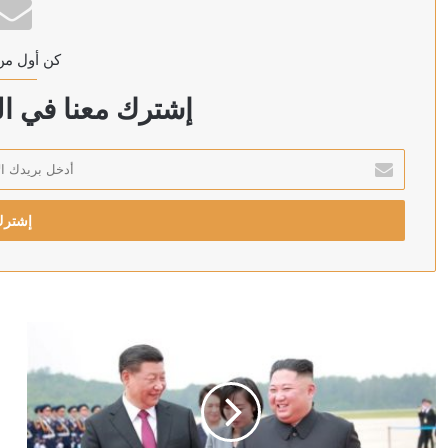
كن أول من
منذ 5 ساعات
اللجان المدنية بشمال كردفان تتهم الجيش بقصف “المزروب
إشترك معنا في الن
أدخل
بريدك
منذ 5 ساعات
الإلكتروني
حفل شيرين في الساحل الشمالي.. عودة قوية بحضور جماه
منذ 5 ساعات
بزشكيان يتعهد بالصمود ويعلن: لن أستقيل مهما حدث
منذ 6 ساعات
“اليونيسف” توقف موظفا رفيعا بتهمة التجسس لصالح إسرا