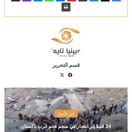
قسم التحرير
X
فيسبوك
آخر الأخبار
34 قتيلا إثر انفجار في منجم فحم غرب باكستان