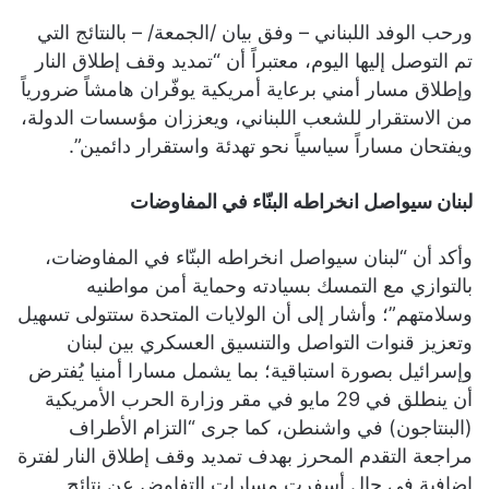
ورحب الوفد اللبناني – وفق بيان /الجمعة/ – بالنتائج التي
تم التوصل إليها اليوم، معتبراً أن “تمديد وقف إطلاق النار
وإطلاق مسار أمني برعاية أمريكية يوفّران هامشاً ضرورياً
من الاستقرار للشعب اللبناني، ويعززان مؤسسات الدولة،
ويفتحان مساراً سياسياً نحو تهدئة واستقرار دائمين”.
لبنان سيواصل انخراطه البنّاء في المفاوضات
وأكد أن “لبنان سيواصل انخراطه البنّاء في المفاوضات،
بالتوازي مع التمسك بسيادته وحماية أمن مواطنيه
وسلامتهم”؛ وأشار إلى أن الولايات المتحدة ستتولى تسهيل
وتعزيز قنوات التواصل والتنسيق العسكري بين لبنان
وإسرائيل بصورة استباقية؛ بما يشمل مسارا أمنيا يُفترض
أن ينطلق في 29 مايو في مقر وزارة الحرب الأمريكية
(البنتاجون) في واشنطن، كما جرى “التزام الأطراف
مراجعة التقدم المحرز بهدف تمديد وقف إطلاق النار لفترة
إضافية في حال أسفرت مسارات التفاوض عن نتائج