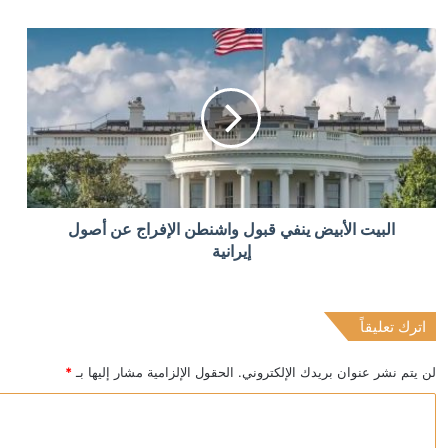
محكمة أمريكية تلزم “ميتا” بدفع 567 مليون دولار بسبب أضرار لحقت بالقاصرين
منذ 3 ساعات
اتهام رجل بإحراق مركز إسلامي في فيلادلفيا بدافع ديني
منذ 3 ساعات
‏البيت الأبيض ينفي قبول واشنطن الإفراج عن أصول
بيانات: حركة الملاحة في مضيق هرمز تتراجع إلى 33 سفينة خلال أسبوع
إيرانية
اترك تعليقاً
منذ 3 ساعات
اليابان ترد على إطلاق اسم زورغي على جزيرة في سلسلة
لن يتم نشر عنوان بريدك الإلكتروني.
الحقول الإلزامية مشار إليها بـ
*
ا
ل