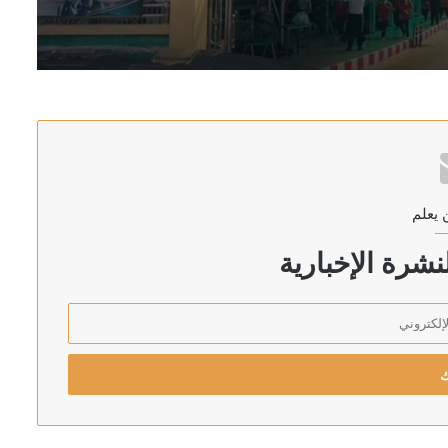
جنوب لبنان
دد الكامل للمعتقلين من غزة
 يعلم
شرة الإخبارية
داده قبل هجومه على زملائه ومعلميه