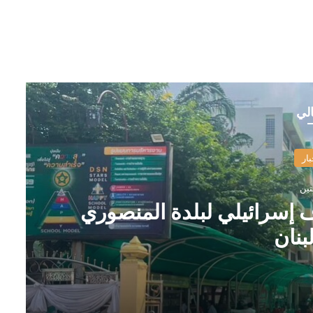
الي
بار
تين
 إسرائيلي لبلدة المنصوري
بنان