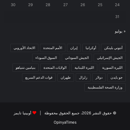
30
29
28
27
26
25
24
31
« يوليو
أنتوني بلينكن
أوكرانيا
إيران
الأمم المتحدة
الاتحاد الأوروبي
الجيش الإسرائيلي
الجيش السوداني
السوق السوداء
الليرة السورية
الليرة اللبنانية
الولايات المتحدة
بنيامين نتنياهو
جو بايدن
دولار
زلزال
طهران
قوات الدعم السريع
وزارة الصحة الفلسطينية
© حقوق النشر 2026، جميع الحقوق محفوظة |
أوبينيا تايمز
OpinyaTimes