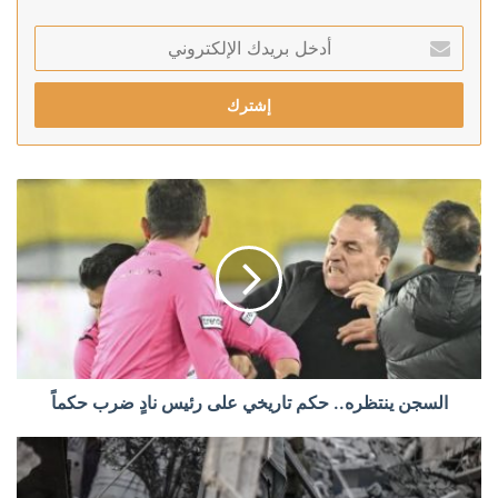
أدخل
بريدك
الإلكتروني
السجن ينتظره.. حكم تاريخي على رئيس نادٍ ضرب حكماً