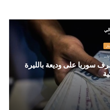
الي
بار
رف سوريا على وديعة بالليرة
ية
ة التركية