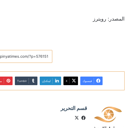
المصدر: رويترز
فيسبوك
X
لينكدإن
بي
قسم التحرير
X
فيسبوك