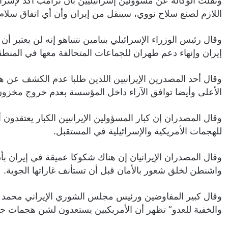
ونقلت الوكالة عن مسؤولين إسرائيليين بأن ترامب أكد لإسرا
اللازم لصنع سلاح نووي، سينقل من إيران وأن أي اتفاق سلام 
وقال رئيس الوزراء الإسرائيلي بنيامين نتنياهو إنه لن يعتبر 
إيران وإنهاء دعم طهران للجماعات المتحالفة معها في المنطقة 
وقال أحد المصدرين الإيرانيين اللذين طلبا عدم الكشف عن 
الأعلى وأيضا توافق الآراء داخل المؤسسة ​بعدم خروج مخزون 
وقال المصدران إن كبار المسؤولين الإيرانيين الكبار يعتقدون 
للهجمات الأمريكية والإسرائيلية في المستقبل.
وقال المصدران الإيرانيان إن هناك شكوكا عميقة في إيران بأ
واشنطن لخلق شعور بالأمان قبل أن تستأنف غاراتها الجوية.
وقال كبير المفاوضين ورئيس مجلس الشوري ​الإيراني محمد با
والخفية للعدو” تظهر أن الأمريكيين يستعدون لشن هجمات جد