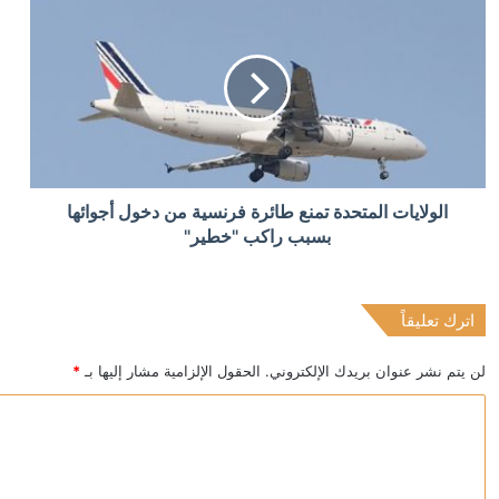
منذ 6 ساعات
أردوغان: إرسال تشريع يتعلق بحل حزب العمال الكردستاني 
منذ 6 ساعات
الولايات المتحدة تمنع طائرة فرنسية من دخول أجوائها
الدولار يتراجع بعد تثبيت المركزي الأميركي الفائدة
بسبب راكب "خطير"
اترك تعليقاً
منذ 6 ساعات
عقوبات أميركية على كيانات إيرانية بتهمة ابتزاز السفن 
لن يتم نشر عنوان بريدك الإلكتروني.
الحقول الإلزامية مشار إليها بـ
*
ا
ل
ت