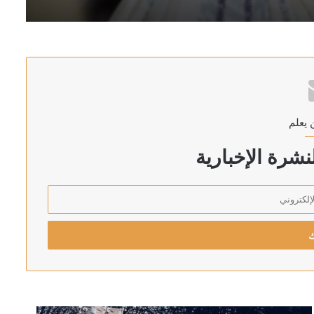
غاز الطبيعي بميناء دمياط بمصر
 يعلم
شرة الإخبارية
رئيس اركان الجيش الاسرائيلي يهدد بالتوغل أعمق في لبنان: لن ننسحب من الأراضي التي احتللناها في جميع الجبهات
 الأحمر