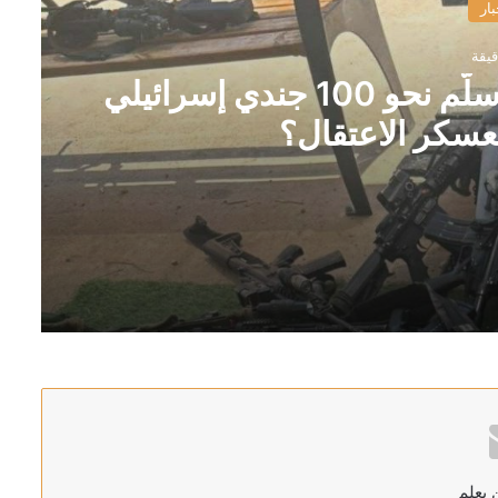
بار
تمرد داخل “سديه تيمان”.. لماذا سلّم نحو 100 جندي إسرائيلي
عسكر الاعتقال؟
 يعلم