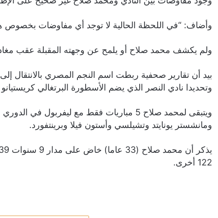
وجود مفاوضات بين النادي ومحمد صلاح غير صحيح على الإطل
وأضاف: “في اللحظة الحالية لا توجد أي مفاوضات بخصوص هذ
ولم يكشف محمد صلاح أو يلمح عن وجهته المقبلة عقب مغادرة
بيد أن تقارير صحفية ربطت اسم النجم المصري بالانتقال إل
وتحديدا نادي النصر الذي يضم الأسطورة البرتغالي كريستيانو ر
ويتبقى لمحمد صلاح 5 مباريات فقط مع ليفربول 
ومانشستر يونايتد وتشيلسي وأستون فيلا وبرينتفورد.
122 أخرى.