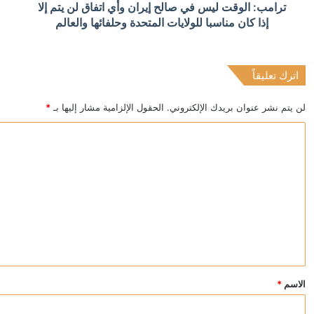
ترامب: الوقت ليس في صالح إيران وأي اتفاق لن يتم إلا
مصادر: “حماس” توافق مبدئيا على خطة ترامب لإدارة غزة و
إذا كان مناسبا للولايات المتحدة وحلفائها والعالم
اترك تعليقاً
منذ 5 ساعات
لبنان.. المباحث الجنائية تنتقل إلى منزل رياض سلامة لإحض
لن يتم نشر عنوان بريدك الإلكتروني.
الحقول الإلزامية مشار إليها بـ
*
ا
ل
ت
ع
ل
ي
ق
*
الاسم
*