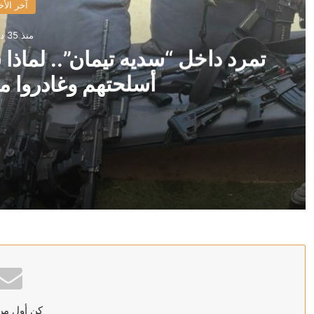
آخر الأخ
منذ 35 دقيقة
أسلحتهم وغادروا م
منذ 35 دقيقة
تمرد داخل “سديه تيمان”.. لماذا سلّم نحو 100 جندي إسرائيلي أسلحتهم وغادروا معسكر الاعتقال؟
منذ ساعة واحدة
ميناء دمياط يصدر بيانا بعد هجوم المسيّرة
كن أول من