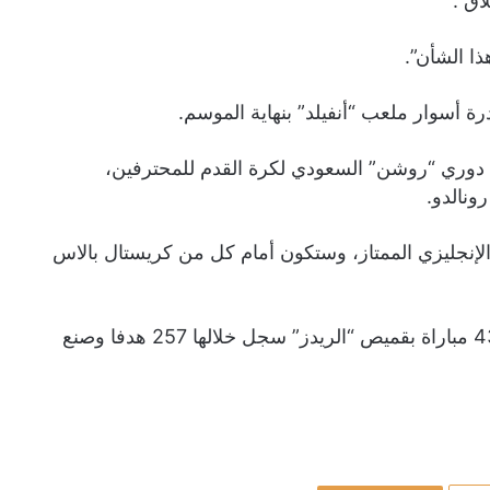
اق”.
ا الشأن”.
 أسوار ملعب “أنفيلد” بنهاية الموسم.
ى دوري “روشن” السعودي لكرة القدم للمحترفين،
ونالدو.
في الدوري الإنجليزي الممتاز، وستكون أمام كل من كريستال بالاس
يذكر أن محمد صلاح (33 عاما) خاض على مدار 9 سنوات 439 مباراة بقميص “الريدز” سجل خلالها 257 هدفا وصنع