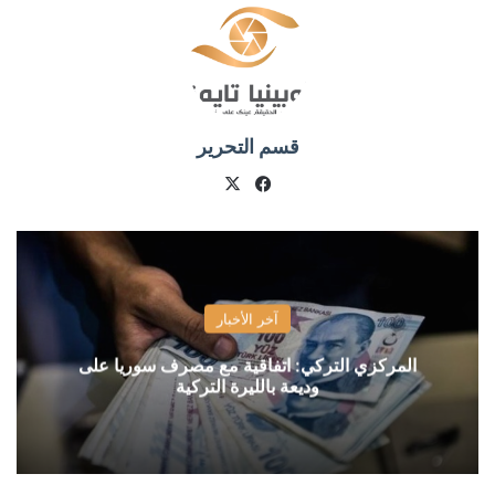
قسم التحرير
X
فيسبوك
آخر الأخبار
المركزي التركي: اتفاقية مع مصرف سوريا على
وديعة بالليرة التركية