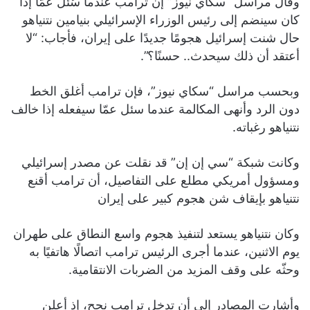
وقال مراسل “سكاي نيوز” إن ترامب عندما سُئل عمّا إذا
كان سينضم إلى رئيس الوزراء الإسرائيلي بنيامين نتنياهو
حال شنت إسرائيل هجومًا جديدًا على إيران، فأجاب: “لا
أعتقد أن ذلك سيحدث.. حسنًا؟”.
وبحسب مراسل “سكاي نيوز”، فإن ترامب أغلق الخط
دون الرد وأنهى المكالمة عندما سئل عمّا سيفعله إذا خالف
نتنياهو رغباته.
وكانت شبكة “سي إن إن” قد نقلت عن مصدر إسرائيلي
ومسؤول أمريكي مطلع على التفاصيل، أن ترامب أقنع
نتنياهو بإيقاف شن هجوم كبير على إيران
وكان نتنياهو يستعد لتنفيذ هجوم واسع النطاق على طهران
يوم الاثنين، عندما أجرى الرئيس ترامب اتصالًا هاتفيًا به
وحثّه على وقف المزيد من الضربات الانتقامية.
وأشارت المصادر إلى أن تدخل ترامب نجح، إذ أعلن