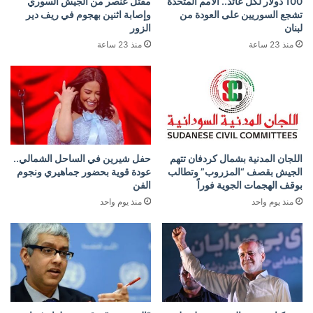
100 دولار لكل عائد.. الأمم المتحدة
مقتل عنصر من الجيش السوري
تشجع السوريين على العودة من
وإصابة اثنين بهجوم في ريف دير
لبنان
الزور
منذ 23 ساعة
منذ 23 ساعة
اللجان المدنية بشمال كردفان تتهم
حفل شيرين في الساحل الشمالي..
الجيش بقصف “المزروب” وتطالب
عودة قوية بحضور جماهيري ونجوم
بوقف الهجمات الجوية فوراً
الفن
منذ يوم واحد
منذ يوم واحد