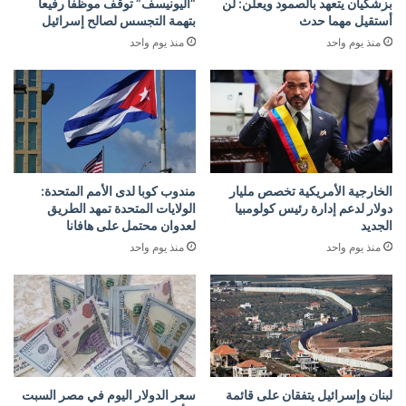
بزشكيان يتعهد بالصمود ويعلن: لن
“اليونيسف” توقف موظفا رفيعا
أستقيل مهما حدث
بتهمة التجسس لصالح إسرائيل
منذ يوم واحد
منذ يوم واحد
الخارجية الأمريكية تخصص مليار
مندوب كوبا لدى الأمم المتحدة:
دولار لدعم إدارة رئيس كولومبيا
الولايات المتحدة تمهد الطريق
الجديد
لعدوان محتمل على هافانا
منذ يوم واحد
منذ يوم واحد
لبنان وإسرائيل يتفقان على قائمة
سعر الدولار اليوم في مصر السبت