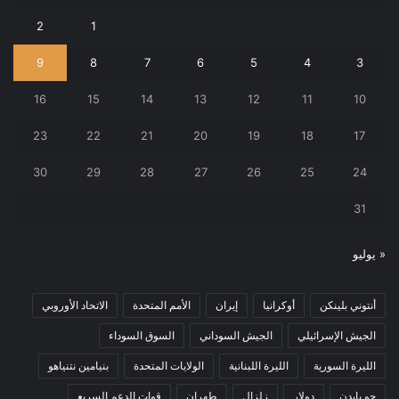
2
1
9
8
7
6
5
4
3
16
15
14
13
12
11
10
23
22
21
20
19
18
17
30
29
28
27
26
25
24
31
« يوليو
أنتوني بلينكن
أوكرانيا
إيران
الأمم المتحدة
الاتحاد الأوروبي
الجيش الإسرائيلي
الجيش السوداني
السوق السوداء
الليرة السورية
الليرة اللبنانية
الولايات المتحدة
بنيامين نتنياهو
جو بايدن
دولار
زلزال
طهران
قوات الدعم السريع