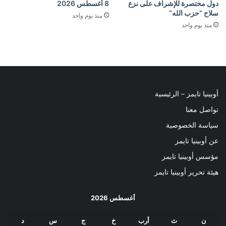
دول مختصرة للإشراف على نزع
8 أغسطس 2026
سلاح “حزب الله”
منذ يوم واحد
منذ يوم واحد
أوبينيا تايمز – الرئيسية
تواصل معنا
سياسة الخصوصية
عن أوبينيا تايمز
مؤسس أوبينيا تايمز
هيئة تحرير أوبينيا تايمز
أغسطس 2026
ن
ث
أرب
خ
ج
س
د