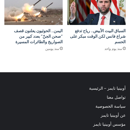
السباق البيت الأبيض.. رياح تدفع
اليمن.. الحوثيون يعلنون قصف
شراع فانس لكن الوقت مبكر على
“صحن الجنّ” بعدد كبير من
الحسم
الصواريخ والطائرات المسيرة
منذ يوم واحد
منذ يومين
أوبينيا تايمز – الرئيسية
تواصل معنا
سياسة الخصوصية
عن أوبينيا تايمز
مؤسس أوبينيا تايمز