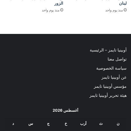
لبنان
الزور
منذ يوم واحد
منذ يوم واحد
أوبينيا تايمز – الرئيسية
تواصل معنا
سياسة الخصوصية
عن أوبينيا تايمز
مؤسس أوبينيا تايمز
هيئة تحرير أوبينيا تايمز
أغسطس 2026
ن
ث
أرب
خ
ج
س
د