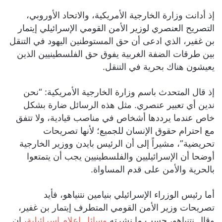
إذ أدانت وزارة الخارجية الأمريكية، والاتحاد الأوروبي،
التصريح العنصري لوزير الأمن القومي الإسرائيلي إيتمار
بن غفير، الذي ادعى أن حق المستوطنين اليهود في التنقل
بين طرقات الضفة الغربية يفوق حق الفلسطينيين الذين
يعيشون هناك بحرية في التنقل.
إذ قال المتحدث باسم وزارة الخارجية الأمريكية: “نحن
ندين أي تعبير عنصري. مثل هذه الرسائل ضارة بشكل
خاص عندما يرددها أشخاص في مناصب قيادية، ولا تتفق
مع احترام حقوق الإنسان للجميع؛ لأنها تصريحات
تحريضية”، مشيراً إلى أن الرئيس بايدن ووزير الخارجية
أوضحا أن الإسرائيليين والفلسطينيين يجب أن يتمتعوا
بالحرية والأمن على قدم المساواة.
أما رئيس الوزراء الإسرائيلي بنيامين نتنياهو، فأيد
تصريحات وزير الأمن القومي المتطرف إيتمار بن غفير،
وقال نتنياهو، حسب ما نشرته
وسائل إعلام إسرائيلية
، إن