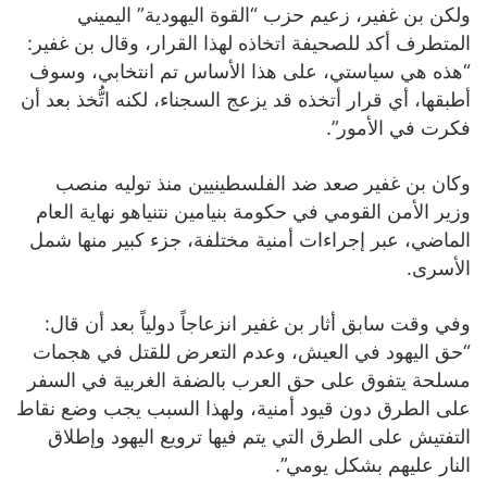
ولكن بن غفير، زعيم حزب “القوة اليهودية” اليميني
المتطرف أكد للصحيفة اتخاذه لهذا القرار، وقال بن غفير:
“هذه هي سياستي، على هذا الأساس تم انتخابي، وسوف
أطبقها، أي قرار أتخذه قد يزعج السجناء، لكنه اتُّخذ بعد أن
فكرت في الأمور”.
وكان بن غفير صعد ضد الفلسطينيين منذ توليه منصب
وزير الأمن القومي في حكومة بنيامين نتنياهو نهاية العام
الماضي، عبر إجراءات أمنية مختلفة، جزء كبير منها شمل
الأسرى.
وفي وقت سابق أثار بن غفير انزعاجاً دولياً بعد أن قال:
“حق اليهود في العيش، وعدم التعرض للقتل في هجمات
مسلحة يتفوق على حق العرب بالضفة الغربية في السفر
على الطرق دون قيود أمنية، ولهذا السبب يجب وضع نقاط
التفتيش على الطرق التي يتم فيها ترويع اليهود وإطلاق
النار عليهم بشكل يومي”.