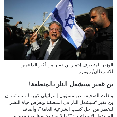
الوزير المتطرف إيتمار بن غفير من أكبر الداعمين
للاستيطان/ رويترز
بن غفير سيشعل النار بالمنطقة!
ونقلت الصحيفة عن مسؤول إسرائيلي كبير، لم تسمّه، أن
بن غفير “سيشعل النار في المنطقة ويعرِّض حياة البشر
للخطر من أجل كسب الشرعية العامة”، وأضاف
المسؤول الإسرائيلي: “كما لا يستبعد سيناريو تصعيد بين