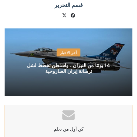
قسم التحرير
X
فيسبوك
آخر الأخبار
14 يومًا من النيران.. واشنطن تخطط لشل
ترسانة إيران الصاروخية
كن أول من يعلم