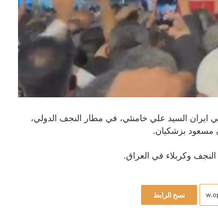
ي ايران السيد ​علي خامنئي​، في مطار النجف الدولي،
​مسعود بزشكيان​.
لنجف وكربلاء في العراق.
نسخ الرابط