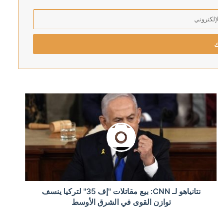
مريكي من تصريحات كاتس
أردن
تف جنوده في الشرق الأوسط
نتانياهو لـ CNN: بيع مقاتلات "إف 35" لتركيا ينسف
 الوخيمة لقصف العراق
توازن القوى في الشرق الأوسط