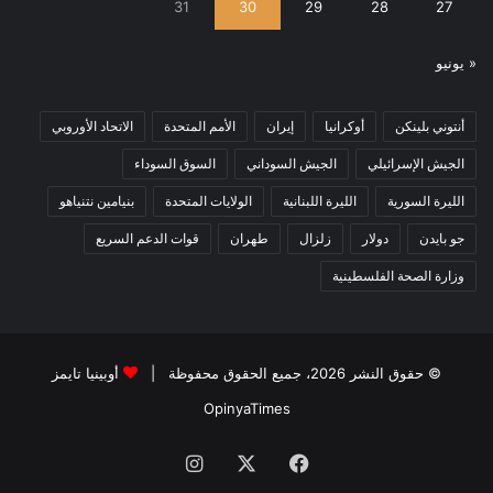
31
30
29
28
27
« يونيو
أنتوني بلينكن
أوكرانيا
إيران
الأمم المتحدة
الاتحاد الأوروبي
الجيش الإسرائيلي
الجيش السوداني
السوق السوداء
الليرة السورية
الليرة اللبنانية
الولايات المتحدة
بنيامين نتنياهو
جو بايدن
دولار
زلزال
طهران
قوات الدعم السريع
وزارة الصحة الفلسطينية
© حقوق النشر 2026، جميع الحقوق محفوظة |
أوبينيا تايمز
OpinyaTimes
فيسبوك
X
انستقرام