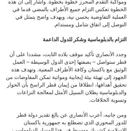
ومواكبة التقدم المحرز خطوة بخطوة. وأشار إلى أن هذه
الخطوة تعكس التزام جميع الأطراف بالمضي قدما في
العملية التفاوضية بحسن نية، وبهدف واضح يتمثل في
التوصل إلى اتفاق شامل ومستدام.
التزام بالدبلوماسية وشكر للدول الداعمة
وجدد الأنصاري تأكيد موقف بلاده الثابت، مشددا على أن
قطر ستواصل – بصفتها إحدى الدول الوسيطة – العمل
الوثيق مع باكستان وكافة الأطراف المعنية. وتهدف هذه
الجهود إلى تهيئة بيئة إيجابية ومواتية تمكن المفاوضات من
تحقيق أهدافها، انطلاقا من إيمان قطر الراسخ بأن الحوار
والدبلوماسية يظلان السبيل الأمثل لمعالجة النزاعات
وتسوية الخلافات.
ومن جانبه، أعرب الأنصاري عن بالغ تقدير دولة قطر
للدور المحوري الذي تضطلع به جمهورية باكستان
الإسلامية كشريك ووسيط في هذا المسار الدبلوماسي،