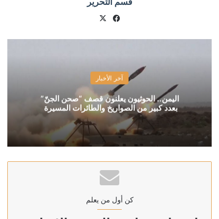
قسم التحرير
X
فيسبوك
آخر الأخبار
اليمن.. الحوثيون يعلنون قصف “صحن الجنّ”
بعدد كبير من الصواريخ والطائرات المسيرة
كن أول من يعلم