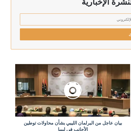
شرة الإخبارية
رئيس اركان الجيش الاسرائيلي يهدد بالتوغل أعمق في لبنان: لن ننسحب من الأراضي التي احتللناها في جميع الجبهات
 الأحمر
إلى البرلمان خلال أيام
بيان عاجل من البرلمان الليبي بشأن محاولات توطين
الأجانب في ليبيا