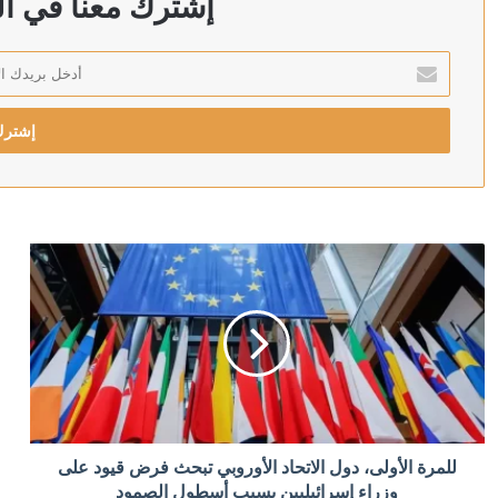
إشترك معنا في الن
أدخل
بريدك
منذ 6 ساعات
الإلكتروني
منذ 6 ساعات
رويترز: الحوثيون يبحثون فرض رسوم على السفن في البحر
منذ 7 ساعات
أردوغان: إرسال تشريع يتعلق بحل حزب العمال الكردستاني 
منذ 7 ساعات
للمرة الأولى، دول الاتحاد الأوروبي تبحث فرض قيود على
الدولار يتراجع بعد تثبيت المركزي الأميركي الفائدة
وزراء إسرائيليين بسبب أسطول الصمود