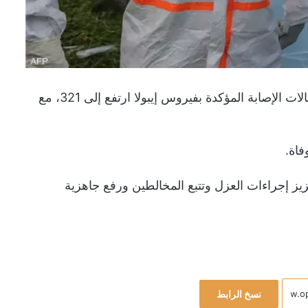
أعلنت جمهورية الكونغو ‌الديمقراطية، أمس الاثنين، ⁠أن ⁠عدد حالات الإصابة ⁠المؤكدة ‌بفيروس إيبولا ارتفع ‌إلى 321، مع
زيز إجراءات العزل وتتبع المخالطين ورفع جاهزية
نسخ الرابط