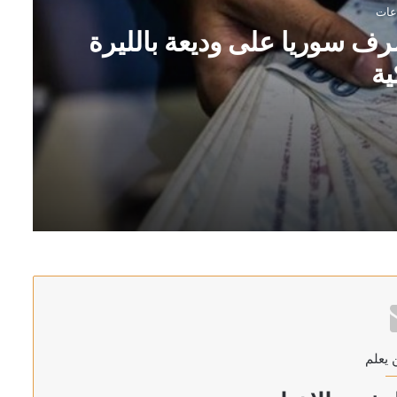
رف سوريا على وديعة بالليرة
ية
ة التركية
غاز الطبيعي بميناء دمياط بمصر
 يعلم