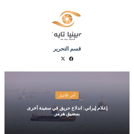
قسم التحرير
X
فيسبوك
آخر الأخبار
إعلام إيراني: اندلاع حريق في سفينة أخرى
بمضيق هرمز