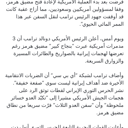
فُرضت بعد بدء العملية الأمريكية لإعادة فتح مضيق هرمز،
وفقا لمسؤولين أمريكيين وسعوديين، مما أزاح عقبة كانت
قد أوقفت جهود الرئيس ترامب لنقل السفن عبر هذا
الممر المائي الحيوي”.
ويوم أمس، أعلن الرئيس الأمريكي دونالد ترامب أن 3
مدمرات أمريكية عبرت “بنجاح كبير” مضيق هرمز رغم
تعرضها لهجمات إيرانية بالصواريخ والطائرات المسيرة
والزوارق السريعة.
وأضاف ترامب لشبكة “أي بي سي” أن الضربات الانتقامية
الأخيرة ضد أهداف إيرانية ليست سوى “صفعة خفيفة”.
نشر الحرس الثوري الإيراني لقطات توثق الرد على
هجمات الجيش الأمريكي مشيرا إلى “تكبّد العدو خسائر
ملحوظة” وأن “سفن العدو الثلاث” فرّت سريعا من نطاق
مضيق هرمز.
وأعلنت القوات البحرية التابعة للحرس الثوري أنها ردت