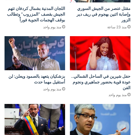
مقتل عنصر من الجيش السوري
اللجان المدنية بشمال كردفان تتهم
وإصابة اثنين بهجوم في ريف دير
الجيش بقصف “المزروب” وتطالب
الزور
بوقف الهجمات الجوية فوراً
منذ 23 ساعة
منذ يوم واحد
حفل شيرين في الساحل الشمالي..
بزشكيان يتعهد بالصمود ويعلن: لن
عودة قوية بحضور جماهيري ونجوم
أستقيل مهما حدث
الفن
منذ يوم واحد
منذ يوم واحد