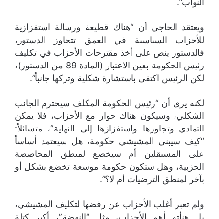
النواب”.
ويعتقد الحاجي أن “هناك قطيعة ورسالة استفزازية
للأحزاب السياسية في العمق تتجاوز الدستور،
فالدستور ينص على أخذ مقترحات الأحزاب في تكليف
رئيس الحكومة بعين الاعتبار (المادة 89 من الدستور)،
لكن الرئيس اكتفى باستشارة شكلية وتركها جانباً”.
لكنه يرى أن “رئيس الحكومة المكلف سيحترم الجانب
الشكلي، وسيكون هناك حوار مع الأحزاب، فلا يمكن
التمادي وتجاوزها واستفزازها إلى النهاية”، متسائلاً:
“كيف سيبني المشيشي حكومة، هل سيعتمد أساساً
على المستقلين أم سيخضع لمنطق المحاصصة
الحزبية، وهل ستكون حكومة موسعة تخضع بشكل أو
بآخر لمنطق الترضيات أم لا؟”.
ولم تعبر أغلب الأحزاب عن رفضها لتكليف المشيشي،
بل هنأته أهم الأحزاب، مثل “النهضة”، أكبر كتلة