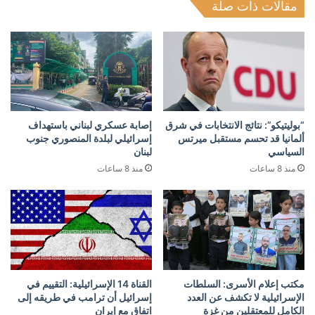
مقالات ذات صلة
“بوليتيكو”: نتائج الانتخابات في شرق
إصابة عسكري لبناني باستهداف
ألمانيا قد تحسم مستقبل ميرتس
إسرائيلي لبلدة المنصوري جنوب
السياسي
لبنان
منذ 8 ساعات
منذ 8 ساعات
مكتب إعلام الأسرى: السلطات
القناة 14 الإسرائيلية: التقييم في
الإسرائيلية لا تكشف عن العدد
إسرائيل أن ترامب في طريقه إلى
الكامل للمعتقلين من غزة
اتفاق مع إيران