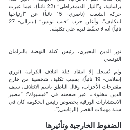
برلمانية، و”التيار الديمقراطي” (22 نائباً)، فيما عبرت
حركة الشعب (ناصري- 15 نائباً) عن “ارتياحها
للتكليف”، وأعلن حزب “قلب تونس” (ليبرالي- 27
نائباً) أنه لا تحفّظ لديه على تكليفه.
نور الدين البحيري، رئيس كتلة النهضة بالبرلمان
التونسي
ولم يُسجل إلا انتقاد كتلة ائتلاف الكرامة (ثوري
إسلامي- 19 نائباً)، بسبب تكليف شخصية من خارج
مقترحات الأحزاب، وقال الناطق باسم الائتلاف، سيف
الدين مخلوف، عبر صفحته في “فيسبوك”: “مصير
الاستشارات الورقية بخصوص رئيس الحكومة كان في
سلة مهملات القصر (الرئاسي)”.
الضغوط الخارجية وتأثيرها