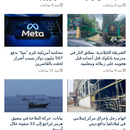
منذ 9 ساعات
منذ 9 ساعات
الشرطة التايلاندية: مطلق النار في
محكمة أمريكية تلزم “ميتا” بدفع
مدرسة بانكوك قتل أجداده قبل
567 مليون دولار بسبب أضرار
هجومه على زملائه ومعلميه
لحقت بالقاصرين
منذ 9 ساعات
منذ 10 ساعات
اتهام رجل بإحراق مركز إسلامي
بيانات: حركة الملاحة في مضيق
في فيلادلفيا بدافع ديني
هرمز تتراجع إلى 33 سفينة خلال
أسبوع