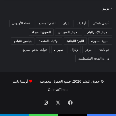
« يوليو
أنتوني بلينكن
أوكرانيا
إيران
الأمم المتحدة
الاتحاد الأوروبي
الجيش الإسرائيلي
الجيش السوداني
السوق السوداء
الليرة السورية
الليرة اللبنانية
الولايات المتحدة
بنيامين نتنياهو
جو بايدن
دولار
زلزال
طهران
قوات الدعم السريع
وزارة الصحة الفلسطينية
© حقوق النشر 2026، جميع الحقوق محفوظة |
أوبينيا تايمز
OpinyaTimes
فيسبوك
X
انستقرام