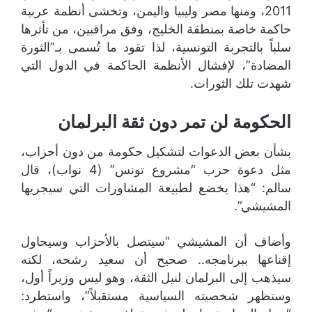
2011، ومنها مصر وليبيا واليمن، وتخشى أنظمة عربية
حاكمة خاصة بمنطقة الخليج، وفق مراقبين، من تأثرها
سلباً بالتجربة التونسية، لذا تقود ما تُسمى بـ”الثورة
المضادة”، لإفشال الأنظمة الحاكمة في الدول التي
شهدت تلك الثورات.
الحكومة لن تمر دون ثقة البرلمان
بشأن بعض الدعوات لتشكيل حكومة من دون أحزاب،
مثل دعوة حزب “مشروع تونس” (4 نواب)، قال
سالم: “هذا يخضع لطبيعة المشاورات التي سيجريها
المشيشي”.
وأضاف أن المشيشي “سيتصل بالأحزاب وسيحاول
إقناعها ببرنامجه.. صحيح أن سعيد رشحه، لكنه
سيذهب إلى البرلمان لنيل الثقة، وهو ليس وزيراً أول،
وستظهر شخصيته السياسية مستقبلاً”، واستطرد: