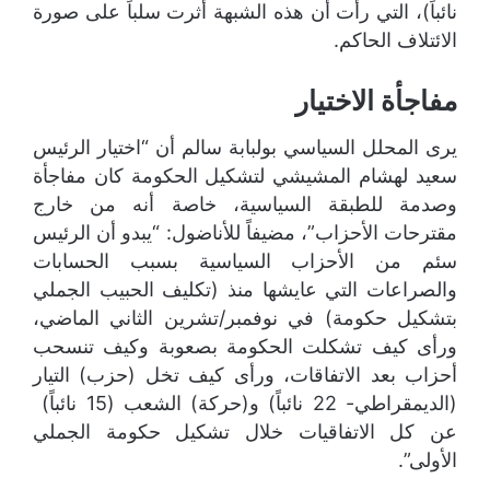
نائباً)، التي رأت أن هذه الشبهة أثرت سلباً على صورة
الائتلاف الحاكم.
مفاجأة الاختيار
يرى المحلل السياسي بولبابة سالم أن “اختيار الرئيس
سعيد لهشام المشيشي لتشكيل الحكومة كان مفاجأة
وصدمة للطبقة السياسية، خاصة أنه من خارج
مقترحات الأحزاب”، مضيفاً للأناضول: “يبدو أن الرئيس
سئم من الأحزاب السياسية بسبب الحسابات
والصراعات التي عايشها منذ (تكليف الحبيب الجملي
بتشكيل حكومة) في نوفمبر/تشرين الثاني الماضي،
ورأى كيف تشكلت الحكومة بصعوبة وكيف تنسحب
أحزاب بعد الاتفاقات، ورأى كيف تخل (حزب) التيار
(الديمقراطي- 22 نائباً) و(حركة) الشعب (15 نائباً)
عن كل الاتفاقيات خلال تشكيل حكومة الجملي
الأولى”.