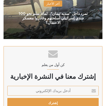
آخر الأخبار
تمرد داخل “سديه تيمان”.. لماذا سلّم نحو 100
جندي إسرائيلي أسلحتهم وغادروا معسكر
الاعتقال؟
كن أول من يعلم
إشترك معنا في النشرة الإخبارية
أدخل
بريدك
الإلكتروني