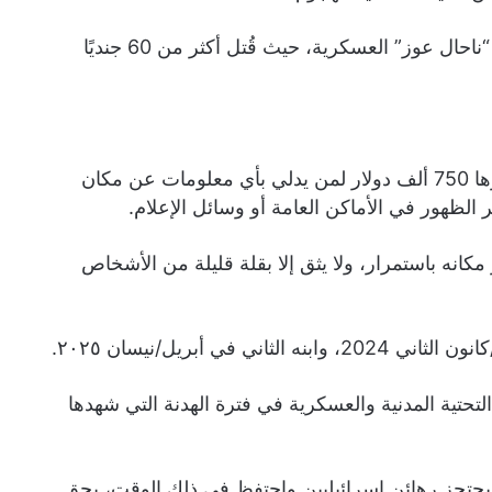
وعلى وجه الخصوص، أدار الحداد عملية الاستيلاء على قاعدة “ناحال عوز” العسكرية، حيث قُتل أكثر من 60 جنديًا
ومن المعروف أن الحداد، الذي كانت هناك مكافأة سابقة قدرها 750 ألف دولار لمن يدلي بأي معلومات عن مكان
 الظهور في الأماكن العامة أو وسائل الإعلام.
 مكانه باستمرار، ولا يثق إلا بقلة قليلة من الأشخاص
ي أبريل/نيسان ٢٠٢٥.
ها التحتية المدنية والعسكرية في فترة الهدنة التي شهدها
ن يحتجز رهائن إسرائيليين واحتفظ في ذلك الوقت، بحق