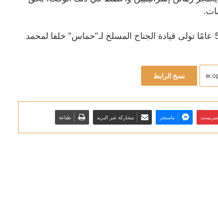
ات.
وأكدت “التايمز” في تقرير سابق أن الحداد البالغ من العمر 55 عامًا تولى قيادة الجناح المسلح لـ”حماس” خلفا لمحمد
نسخ الرابط
نتيريست
ماسنجر
مشاركة عبر البريد
طباعة