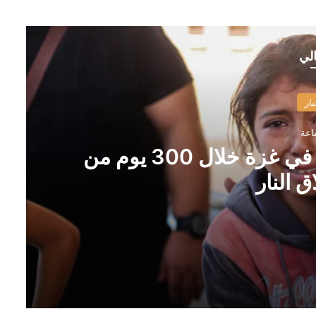
الي
بار
“اليونيسف”: مقتل 300 طفل في غزة خلال 300 يوم من
 النار