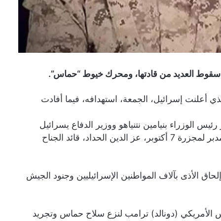
 سقوط العديد من قادتها، ومحرك خيوط “حماس”.
ذي أعلنت إسرائيل، الجمعة، استهدافه، فيما أفادت
ئيس الوزراء بنيامين نتنياهو ووزير الدفاع يسرائيل
كاتس، شنّ الجيش الإسرائيلي هجومًا في غزة على العقل المدبر لمجزرة 7 أكتوبر، عز الدين الحداد، قائد الجناح
حاق الأذى بآلاف المواطنين الإسرائيليين وجنود الجيش
يس الأمريكي (دونالد) ترامب لنزع سلاح حماس وتجريد