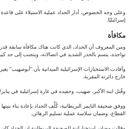
إسرائيليًا.
مكافأة
تواجده، يتسم بالحذر الشديد في اتصالاته، ويتجنب إلى حد كبير
وأفادت الاستخبارات الإسرائيلية الميدانية بأن “أبوصهيب” يغير
خارج دائرته المقربة.
وقُتل ابنه الأكبر، صهيب، وحفيده في غارة إسرائيلية في يناير/كانون الثاني 2024، وابنه الثاني ف
ووفق صحيفة التايمز البريطانية، كُلِّف الحداد بإعادة بناء بنيت
القطاع، وضمان سلاسة عملية تسليم الرهائن.
وقالت مصادر استخباراتية للصحيفة البريطانية إن الحداد كا