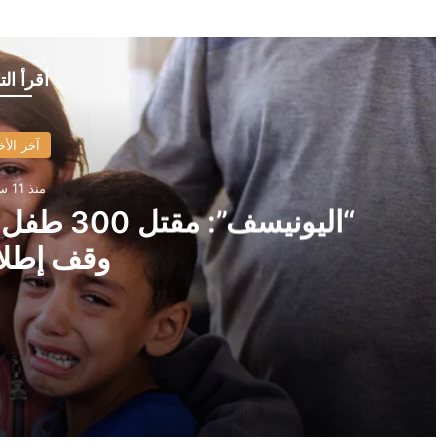
أقرأ الت
آخر الأخ
منذ 11 ساعة
وقف إطلاق
منذ 11 ساعة
“اليونيسف”: مقتل 300 طفل في غزة خلال 300 يوم من وقف إطلاق النار