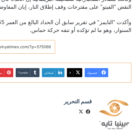
النقض “الفيتو” على مقترحات وقف إطلاق النار، إبان المفاوض
السنوار، وهو ما لم تؤكده أو تنفه حركة حماس.
فيسبوك
X
لينكدإن
بي
قسم التحرير
X
فيسبوك